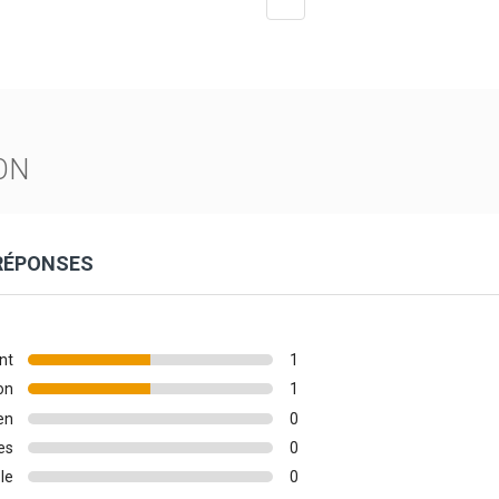
ON
 RÉPONSES
nt
1
on
1
en
0
es
0
le
0