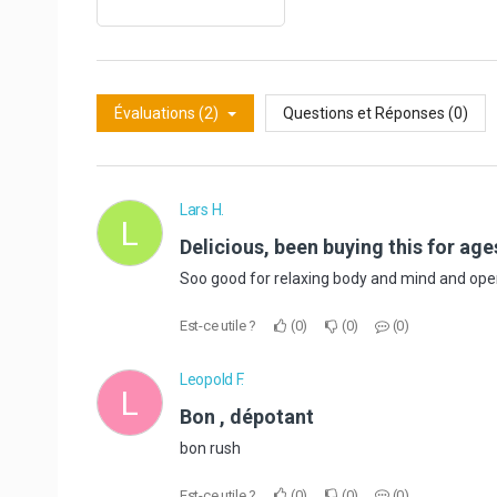
Évaluations (2)
Questions et Réponses (0)
Lars H.
L
Delicious, been buying this for age
Soo good for relaxing body and mind and op
Est-ce utile ?
0
0
0
Leopold F.
L
bon , dépotant
bon rush
Est-ce utile ?
0
0
0