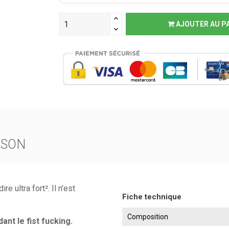
AJOUTER AU P
ISON
re ultra fort². Il n'est
Fiche technique
Composition
nt le fist fucking.