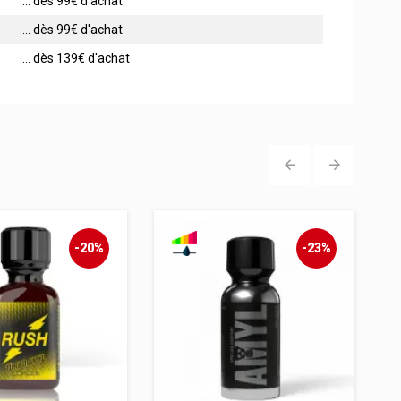
... dès 99€ d'achat
... dès 99€ d'achat
... dès 139€ d'achat
‹
›
-20%
-23%