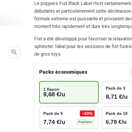
Le poppers Fist Black Label n'est certainement
débutants et particulièrement cette déclinaison
formule extreme est puissante et procurent de
montent très rapidement et dure très longtemps
Fist a été développé pour favoriser la relaxati
sphincter. Idéal pour les sessions de fist fucking

de gros toys.
Packs économiques
Pack de 3
1 flacon
9,68 €/u
8,71 €/u
Pack de 5
−20%
Pack de 10
7,74 €/u
6,78 €/u
Populaire