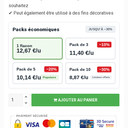
souhaitez
✔ Peut également être utilisé à des fins décoratives
Packs économiques
JUSQU'À −30%
Pack de 3
−10%
1 flacon
12,67 €/u
11,40 €/u
Pack de 5
−20%
Pack de 10
−30%
10,14 €/u
8,87 €/u
Populaire
Livraison offerte
AJOUTER AU PANIER