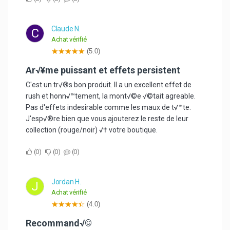
Claude N.
C
Achat vérifié
(5.0)
Ar√¥me puissant et effets persistent
C'est un tr√®s bon produit. Il a un excellent effet de
rush et honn√™tement, la mont√©e √©tait agreable.
Pas d'effets indesirable comme les maux de t√™te.
J'esp√®re bien que vous ajouterez le reste de leur
collection (rouge/noir) √† votre boutique.
0
0
0
Jordan H.
J
Achat vérifié
(4.0)
recommand√©