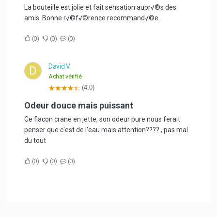
La bouteille est jolie et fait sensation aupr√®s des
amis. Bonne r√©f√©rence recommand√©e.
0
0
0
David V.
D
Achat vérifié
(4.0)
Odeur douce mais puissant
Ce flacon crane en jette, son odeur pure nous ferait
penser que c'est de l'eau mais attention???? , pas mal
du tout
0
0
0