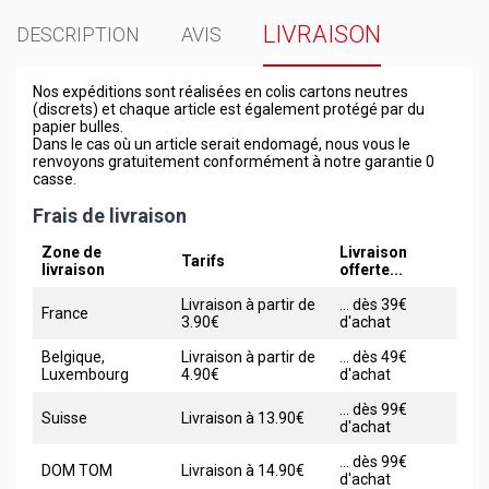
LIVRAISON
DESCRIPTION
AVIS
Nos expéditions sont réalisées en colis cartons neutres
(discrets) et chaque article est également protégé par du
papier bulles.
Dans le cas où un article serait endomagé, nous vous le
renvoyons gratuitement conformément à notre garantie 0
casse.
Frais de livraison
Zone de
Livraison
Tarifs
livraison
offerte...
Livraison à partir de
... dès 39€
France
3.90€
d'achat
Belgique,
Livraison à partir de
... dès 49€
Luxembourg
4.90€
d'achat
... dès 99€
Suisse
Livraison à 13.90€
d'achat
... dès 99€
DOM TOM
Livraison à 14.90€
d'achat