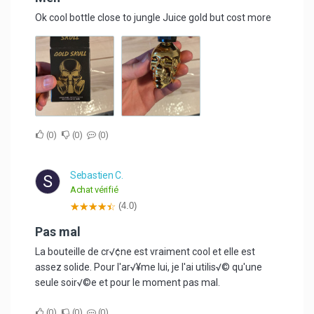
Ok cool bottle close to jungle Juice gold but cost more
0
0
0
Sebastien C.
S
Achat vérifié
(4.0)
Pas mal
La bouteille de cr√¢ne est vraiment cool et elle est
assez solide. Pour l'ar√¥me lui, je l'ai utilis√© qu'une
seule soir√©e et pour le moment pas mal.
0
0
0