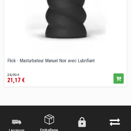
Flick - Masturbateur Manuel Noir avec Lubrifiant
Prix
Prix
24,90 €
21,17 €
de
vente
conseillé
Emballage
Livraison