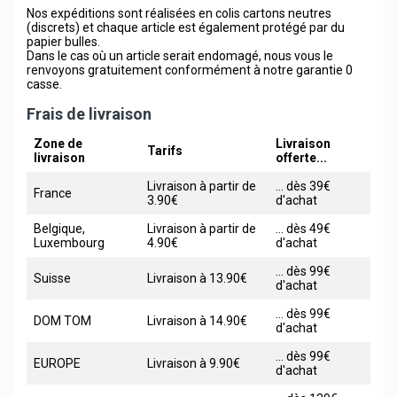
Nos expéditions sont réalisées en colis cartons neutres
(discrets) et chaque article est également protégé par du
papier bulles.
Dans le cas où un article serait endomagé, nous vous le
renvoyons gratuitement conformément à notre garantie 0
casse.
Frais de livraison
Zone de
Livraison
Tarifs
livraison
offerte...
Livraison à partir de
... dès 39€
France
3.90€
d'achat
Belgique,
Livraison à partir de
... dès 49€
Luxembourg
4.90€
d'achat
... dès 99€
Suisse
Livraison à 13.90€
d'achat
... dès 99€
DOM TOM
Livraison à 14.90€
d'achat
... dès 99€
EUROPE
Livraison à 9.90€
d'achat