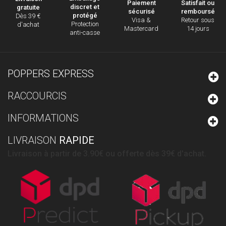
Paiement
Satisfait ou
discret et
gratuite
sécurisé
remboursé
protégé
Dès 39 €
Visa &
Retour sous
Protection
d'achat
Mastercard
14 jours
anti-casse
POPPERS EXPRESS
RACCOURCIS
INFORMATIONS
LIVRAISON
RAPIDE
Livraison à partir de 3.90€ ou offerte dès 39€ d'achat.