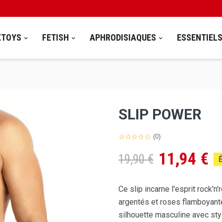
XTOYS
FETISH
APHRODISIAQUES
ESSENTIEL
SLIP POWER
(0)
11,94 €
19,90 €
Ce slip incarne l'esprit rock'n'
argentés et roses flamboyant
silhouette masculine avec styl