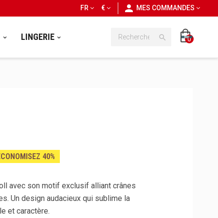
personn
FR
€
MES COMMANDES
S
LINGERIE

0
ÉCONOMISEZ 40%
roll avec son motif exclusif alliant crânes
es. Un design audacieux qui sublime la
e et caractère.