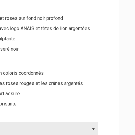
et roses sur fond noir profond
 avec logo ANAIS et têtes de lion argentées
ulptante
seré noir
en coloris coordonnés
les roses rouges et les crânes argentés
ort assuré
orisante