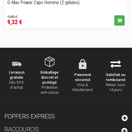
G-Max Power Caps Homme (2 gélules)
Prix
Prix
9,80 €
9,32 €
de
vente
conseillé
Emballage
Livraison
Paiement
Satisfait ou
discret et
gratuite
sécurisé
remboursé
protégé
Dès 39 €
Visa &
Retour sous
Protection
d'achat
Mastercard
14 jours
anti-casse
POPPERS EXPRESS
RACCOURCIS