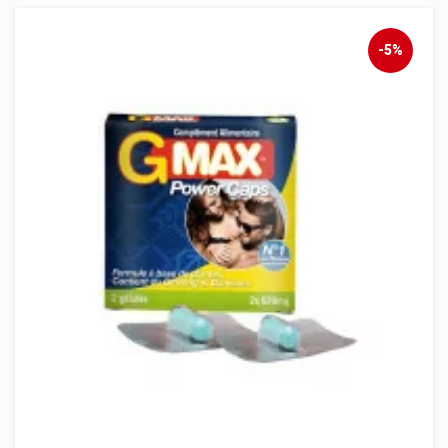
‹
›
-5%