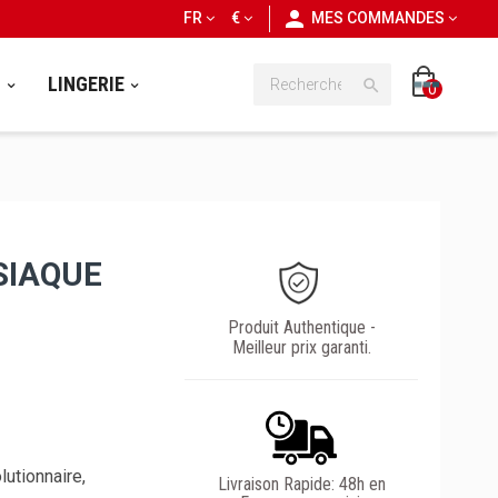
personn
FR
€
MES COMMANDES
S
LINGERIE

0
SIAQUE
Produit Authentique -
Meilleur prix garanti.
lutionnaire,
Livraison Rapide: 48h en