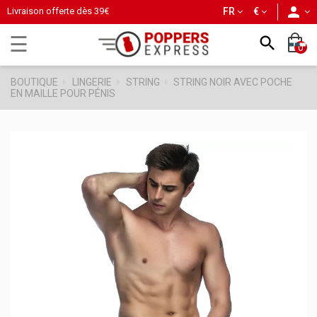
person
Livraison offerte dès
39€
FR
€
Basculer
☰

0
la
navigation
BOUTIQUE
LINGERIE
STRING
STRING NOIR AVEC POCHE
EN MAILLE POUR PÉNIS