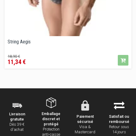
String Aegis
Prix
Prix
18,90 €
11,34 €
de
vente
conseillé
Emballage
Livraison
Paiement
Satisfait ou
discret et
gratuite
sécurisé
remboursé
protégé
Dès 39 €
Visa &
Retour sous
Protection
d'achat
Mastercard
14 jours
anti-casse