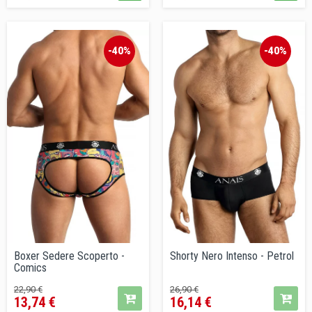
-40%
-40%
Boxer Sedere Scoperto -
Shorty Nero Intenso - Petrol
Comics
Prezzo
Prezzo
Prezzo
Prezzo
22,90 €
26,90 €
13,74 €
16,14 €
base
base