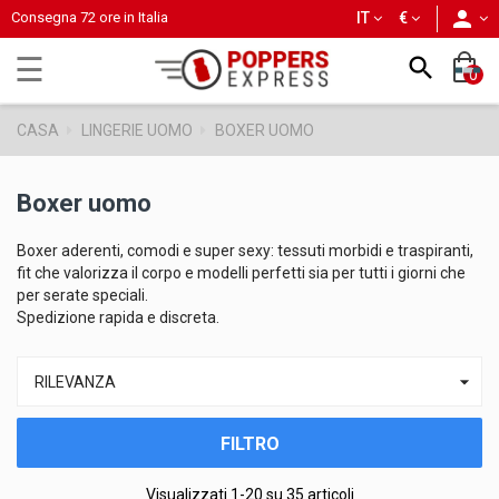
person
Consegna 72 ore in Italia
IT
€
navigazione
☰

0
Toggle
CASA
LINGERIE UOMO
BOXER UOMO
Boxer uomo
Boxer aderenti, comodi e super sexy: tessuti morbidi e traspiranti,
fit che valorizza il corpo e modelli perfetti sia per tutti i giorni che
per serate speciali.
Spedizione rapida e discreta.

RILEVANZA
FILTRO
Visualizzati 1-20 su 35 articoli