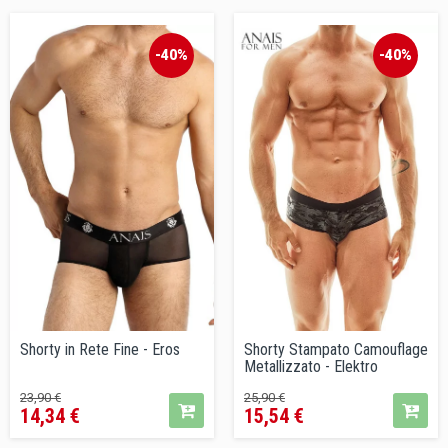
-40%
-40%
Shorty in Rete Fine - Eros
Shorty Stampato Camouflage
Metallizzato - Elektro
Prezzo
Prezzo
Prezzo
Prezzo
23,90 €
25,90 €
14,34 €
15,54 €
base
base