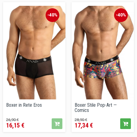
-40%
-40%
Boxer in Rete Eros
Boxer Stile Pop-Art —
Comics
Prezzo
Prezzo
Prezzo
Prezzo
26,90 €
28,90 €
16,15 €
17,34 €
base
base