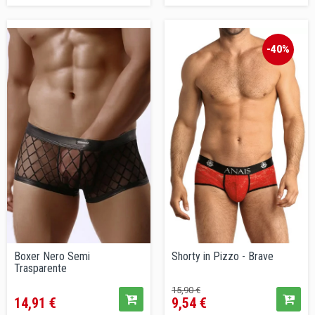
-40%
Boxer Nero Semi
Shorty in Pizzo - Brave
Trasparente
Prezzo
Prezzo
Prezzo
15,90 €
14,91 €
9,54 €
base