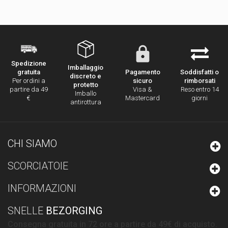
Spedizione
Imballaggio
Pagamento
Soddisfatti o
gratuita
discreto e
sicuro
rimborsati
Per ordini a
protetto
Visa &
Reso entro 14
partire da 49
Imballo
Mastercard
giorni
€
antirottura
CHI SIAMO
SCORCIATOIE
INFORMAZIONI
SNELLE
BEZORGING
Consegna gratuita in 72 ore a partire da 49€ di acquisto.