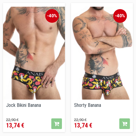
-40%
-40%
Jock Bikini Banana
Shorty Banana
Prezzo
Prezzo
Prezzo
Prezzo
22,90 €
22,90 €
13,74 €
13,74 €
base
base