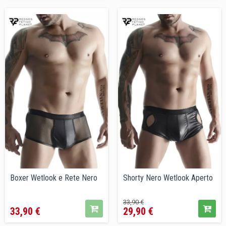
Boxer Wetlook e Rete Nero
Shorty Nero Wetlook Aperto
Prezzo
Prezzo
Prezzo
33,90 €
33,90 €
29,90 €
base