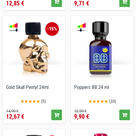
12,85 €
9,71 €
base
base
-15%
Gold Skull Pentyl 24ml
Poppers BB 24 ml
(5)
(18)
Prezzo
Prezzo
Prezzo
Prezzo
14,90 €
12,90 €
12,67 €
9,90 €
base
base