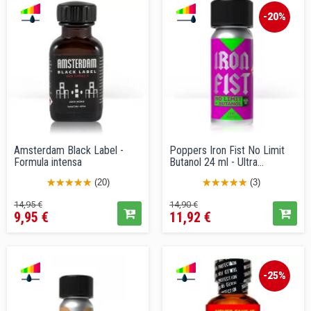
-20%
Amsterdam Black Label -
Poppers Iron Fist No Limit
Formula intensa
Butanol 24 ml - Ultra...
(20)
(3)
Prezzo
Prezzo
Prezzo
Prezzo
14,95 €
14,90 €
9,95 €
11,92 €
base
base
-25%