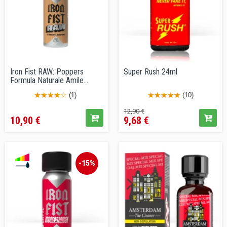
Iron Fist RAW: Poppers
Super Rush 24ml
Formula Naturale Amile...
(1)
(10)
Prezzo
Prezzo
Prezzo
12,90 €
10,90 €
9,68 €
base
-15%