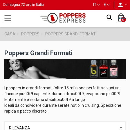
person
Consegna 72 ore in Italia
IT
€
navigazione
☰

0
Toggle
CASA
POPPERS
POPPERS GRANDI FORMATI
Poppers Grandi Formati
I poppers in grandi formati (oltre 15 ml) sono perfetti se vuoi un
flacone piu00f9 capiente: durano di piu00f9, evaporano piu00f9
lentamente e restano stabili piu00f9 a lungo.
Ideali da condividere durante serate hot o in cruising. Spedizione
rapida e pacco discreto.

RILEVANZA