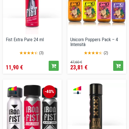
Fist Extra Pure 24 ml
Unicorn Poppers Pack – 4
Intensità
(3)
(2)
Prezzo
Prezzo
Prezzo
47,60 €
11,90 €
23,81 €
base
-40%