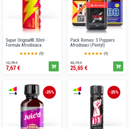
Super Original® 30ml -
Pack Romeo: 3 Poppers
Formula Afrodisiaca
Afrodisiaci (Pentyl)
(9)
(4)
Prezzo
Prezzo
Prezzo
Prezzo
12,78 €
42,75 €
7,67 €
25,65 €
base
base
-25%
-25%