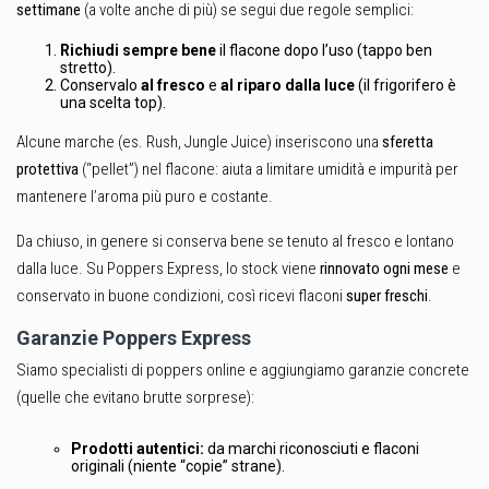
settimane
(a volte anche di più) se segui due regole semplici:
Richiudi sempre bene
il flacone dopo l’uso (tappo ben
stretto).
Conservalo
al fresco
e
al riparo dalla luce
(il frigorifero è
una scelta top).
Alcune marche (es. Rush, Jungle Juice) inseriscono una
sferetta
protettiva
(“pellet”) nel flacone: aiuta a limitare umidità e impurità per
mantenere l’aroma più puro e costante.
Da chiuso, in genere si conserva bene se tenuto al fresco e lontano
dalla luce. Su Poppers Express, lo stock viene
rinnovato ogni mese
e
conservato in buone condizioni, così ricevi flaconi
super freschi
.
Garanzie Poppers Express
Siamo specialisti di poppers online e aggiungiamo garanzie concrete
(quelle che evitano brutte sorprese):
Prodotti autentici:
da marchi riconosciuti e flaconi
originali (niente “copie” strane).