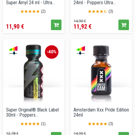
Super Amyl 24 ml - Ultra...
24ml - Poppers Ultra
Intenso...
(2)
(3)
Prezzo
Prezzo
Prezzo
14,90 €
11,90 €
11,92 €
base
-40%
Super Original® Black Label
Amsterdam Xxx Pride Edition
30ml - Poppers...
24ml
(1)
(3)
Prezzo
Prezzo
Prezzo
Prezzo
12,78 €
14,95 €