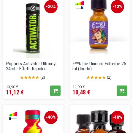
-20%
-12%
Poppers Activator Ultramyl
F**k the Unicorn Extreme 25
24ml - Effetti Rapidi e...
ml (Ibrido)
(2)
(2)
Prezzo
Prezzo
Prezzo
Prezzo
13,90 €
11,90 €
11,12 €
10,48 €
base
base
-40%
-40%