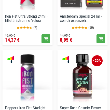
Iron Fist Ultra Strong 24ml -
Amsterdam Special 24 ml -
Effetti Estremi e Veloci
con oli essenziali...
(7)
(19)
Prezzo
Prezzo
Prezzo
Prezzo
16,90 €
14,95 €
14,37 €
8,95 €
base
base
-20%
Poppers Iron Fist Starlight
Super Rush Cosmic Power