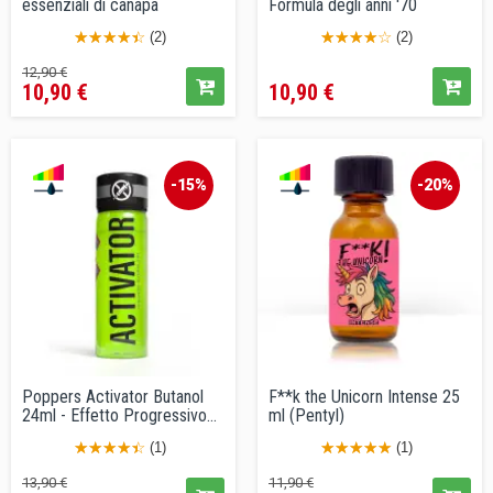
essenziali di canapa
Formula degli anni '70
(2)
(2)
Prezzo
Prezzo
Prezzo
12,90 €
10,90 €
10,90 €
base
-15%
-20%
Poppers Activator Butanol
F**k the Unicorn Intense 25
24ml - Effetto Progressivo...
ml (Pentyl)
(1)
(1)
Prezzo
Prezzo
Prezzo
Prezzo
13,90 €
11,90 €