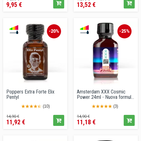
9,95 €
13,52 €
base
base
-20%
-25%
Poppers Extra Forte Elix
Amsterdam XXX Cosmic
Pentyl
Power 24ml - Nuova formula
con...
(10)
(3)
Prezzo
Prezzo
Prezzo
Prezzo
14,90 €
14,90 €
11,92 €
11,18 €
base
base