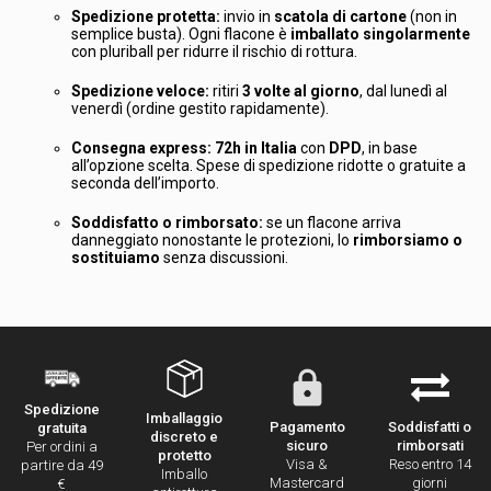
Spedizione protetta:
invio in
scatola di cartone
(non in
semplice busta). Ogni flacone è
imballato singolarmente
con pluriball per ridurre il rischio di rottura.
Spedizione veloce:
ritiri
3 volte al giorno
, dal lunedì al
venerdì (ordine gestito rapidamente).
Consegna express:
72h in Italia
con
DPD
, in base
all’opzione scelta. Spese di spedizione ridotte o gratuite a
seconda dell’importo.
Soddisfatto o rimborsato:
se un flacone arriva
danneggiato nonostante le protezioni, lo
rimborsiamo o
sostituiamo
senza discussioni.
Spedizione
Imballaggio
Pagamento
Soddisfatti o
gratuita
discreto e
sicuro
rimborsati
Per ordini a
protetto
Visa &
Reso entro 14
partire da 49
Imballo
Mastercard
giorni
€