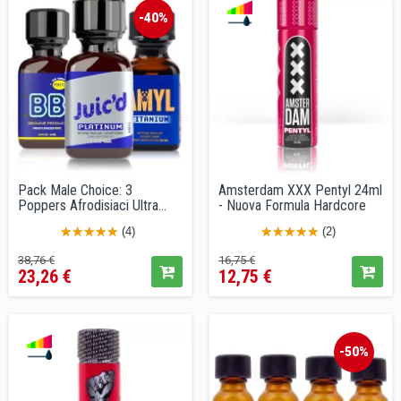
-40%
Pack Male Choice: 3
Amsterdam XXX Pentyl 24ml
Poppers Afrodisiaci Ultra
- Nuova Formula Hardcore
Puri
(4)
(2)
Prezzo
Prezzo
Prezzo
Prezzo
38,76 €
16,75 €
23,26 €
12,75 €
base
base
-50%