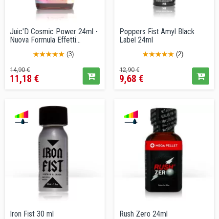
Juic'D Cosmic Power 24ml -
Poppers Fist Amyl Black
Nuova Formula Effetti...
Label 24ml
(3)
(2)
Prezzo
Prezzo
Prezzo
Prezzo
14,90 €
12,90 €
11,18 €
9,68 €
base
base
Iron Fist 30 ml
Rush Zero 24ml