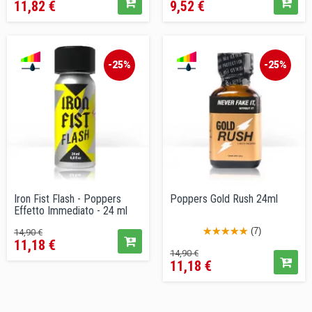
11,82 €
9,52 €
base
base
-25%
-25%
Iron Fist Flash - Poppers
Poppers Gold Rush 24ml
Effetto Immediato - 24 ml
Prezzo
Prezzo
(7)
14,90 €
11,18 €
base
Prezzo
Prezzo
14,90 €
11,18 €
base