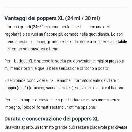
Vantaggi dei poppers XL (24 ml / 30 ml)
I formati grandi (
24–30 ml
) sono perfetti se li usi con una certa
regolarità o se vuoi un flacone
più comodo
nella quotidianità. Lo apri
meno spesso, lo maneggi meno e l’aroma tende a rimanere
più stabile
nel tempo se conservato bene.
Per il budget, XL è spesso la scelta più conveniente:
miglior prezzo al
ml
, meno riordini e quella bella sensazione di “sono a posto”.
E se ti piace condividere, l’XL è anche il formato ideale da
usare in
coppia (o più)
(cruising, saune, serate…), senza finire subito il flacone.
Per un uso super occasionale o per
testare un nuovo aroma
senza
impegno, i piccoli formati restano un’ottima opzione.
Durata e conservazione dei poppers XL
Una volta aperto, un formato grande può restare piacevole per
diverse