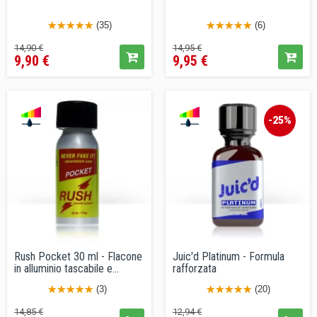
(35)
(6)
Prezzo
Prezzo
Prezzo
Prezzo
14,90 €
14,95 €
9,90 €
9,95 €
base
base
-25%
Rush Pocket 30 ml - Flacone
Juic'd Platinum - Formula
in alluminio tascabile e...
rafforzata
(3)
(20)
Prezzo
Prezzo
Prezzo
Prezzo
14,85 €
12,94 €