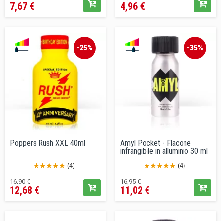
7,67 €
4,96 €
base
base
-25%
-35%
Poppers Rush XXL 40ml
Amyl Pocket - Flacone
infrangibile in alluminio 30 ml
(4)
(4)
Prezzo
Prezzo
Prezzo
Prezzo
16,90 €
16,95 €
12,68 €
11,02 €
base
base