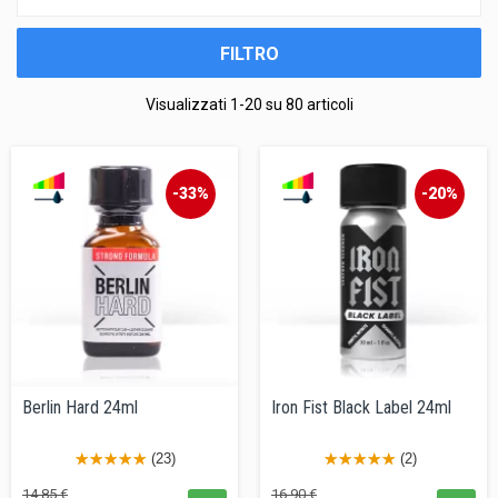
FILTRO
Visualizzati 1-20 su 80 articoli
-33%
-20%
Berlin Hard 24ml
Iron Fist Black Label 24ml
(23)
(2)
Prezzo
Prezzo
Prezzo
Prezzo
14,85 €
16,90 €