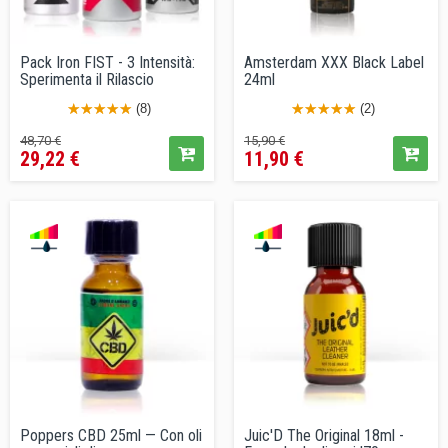
Pack Iron FIST - 3 Intensità:
Amsterdam XXX Black Label
Sperimenta il Rilascio
24ml
(8)
(2)
Prezzo
Prezzo
Prezzo
Prezzo
48,70 €
15,90 €
29,22 €
11,90 €
base
base
Poppers CBD 25ml — Con oli
Juic'D The Original 18ml -