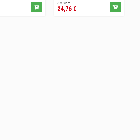
Prezzo
Prezzo
36,95 €
24,76 €
base