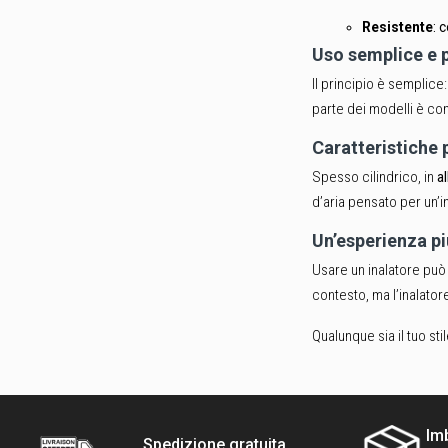
Resistente
: 
Uso semplice e 
Il principio è semplice:
parte dei modelli è co
Caratteristiche p
Spesso cilindrico, in
a
d’aria pensato per un’in
Un’esperienza pi
Usare un inalatore pu
contesto, ma l’inalator
Qualunque sia il tuo sti
Imb
Spedizione gratuita