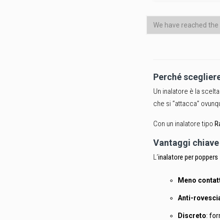
We have reached the 
Perché scegliere
Un inalatore è la scelt
che si “attacca” ovunqu
Con un inalatore tipo
R
Vantaggi chiave 
L’
inalatore per poppers
Meno contatto
Anti-rovesc
Discreto
: fo