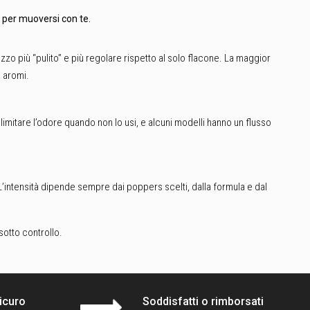
o per muoversi con te.
izzo più “pulito” e più regolare rispetto al solo flacone. La maggior
 aromi.
 limitare l’odore quando non lo usi, e alcuni modelli hanno un flusso
e. L’intensità dipende sempre dai poppers scelti, dalla formula e dal
sotto controllo.
icuro
Soddisfatti o rimborsati