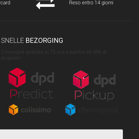
rcard
Reso entro 14 giorni
SNELLE
BEZORGING
Consegna gratuita in 72 ore a partire da 49€ di
acquisto.