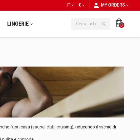
personn
IT
€
MY ORDERS
LINGERIE

0
he fuori casa (sauna, club, cruising), riducendo il rischio di
9 pulita e comoda.