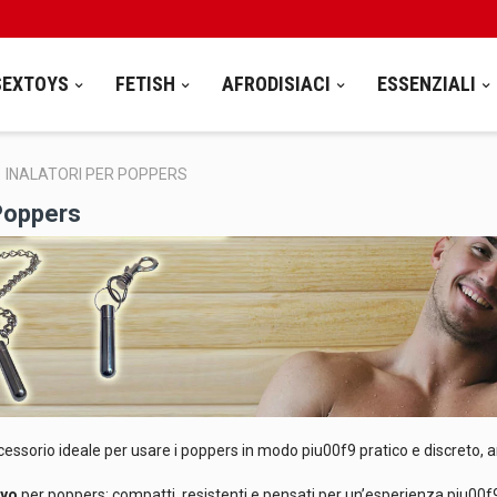
SEXTOYS
FETISH
AFRODISIACI
ESSENZIALI
INALATORI PER POPPERS
 Poppers
cessorio ideale per usare i poppers in modo piu00f9 pratico e discreto, anc
ayo
per poppers: compatti, resistenti e pensati per un’esperienza piu00f