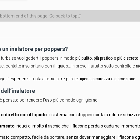
bottom end of this page.
Go back to top
 un inalatore per poppers?
a furba se vuoi goderti i poppers in modo
più pulito
,
più pratico
e
più discreto
e, contatto involontario con il liquido… In breve: hai tutto sotto controllo e 
ayo
, l’esperienza ruota attorno a tre parole:
igiene
,
sicurezza
e
discrezione
.
dell’inalatore
è pensato per rendere l’uso più comodo ogni giorno:
 diretto con il liquido
: il sistema con stoppino aiuta a ridurre schizzi e
iamento
: riduci di molto il rischio che il flacone perda o cada nel moment
rmato compatto, facile da portare, senza dover maneggiare il flacone ogn