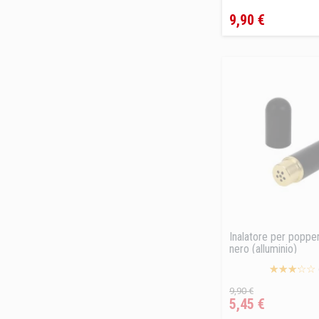
Prezzo
9,90 €
Inalatore per popper
nero (alluminio)
Prezzo
Prezzo
9,90 €
5,45 €
base