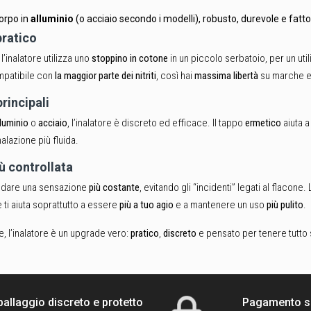
corpo in
alluminio
(o acciaio secondo i modelli), robusto, durevole e fatt
pratico
 l’inalatore utilizza uno
stoppino in cotone
in un piccolo serbatoio, per un util
mpatibile con
la maggior parte dei nitriti
, così hai
massima libertà
su marche e
rincipali
lluminio
o
acciaio
, l’inalatore è discreto ed efficace. Il tappo
ermetico
aiuta a
alazione più fluida.
ù controllata
ò dare una sensazione
più costante
, evitando gli “incidenti” legati al flacon
e ti aiuta soprattutto a essere
più a tuo agio
e a mantenere un uso
più pulito
.
le, l’inalatore è un upgrade vero:
pratico
,
discreto
e pensato per tenere tutto 
allaggio discreto e protetto
Pagamento s