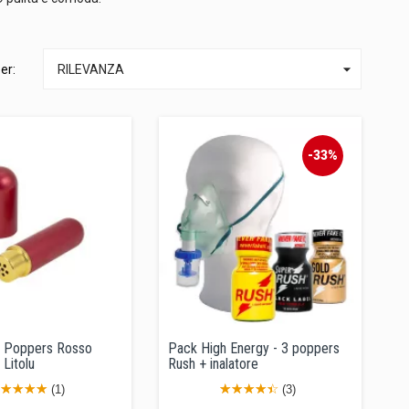

er:
RILEVANZA
-33%
di Poppers Rosso
Pack High Energy - 3 poppers
 Litolu
Rush + inalatore
(1)
(3)