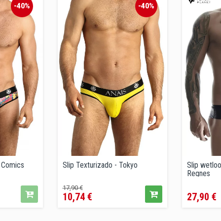
-40%
-40%
- Comics
Slip Texturizado - Tokyo
Slip wetloo
Regnes
Precio
Precio
Precio
17,90 €
10,74 €
27,90 €
regular