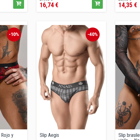
16,74 €
14,35 €
regular
regular
-10%
-40%
 Rojo y
Slip Aegis
Slip brasil