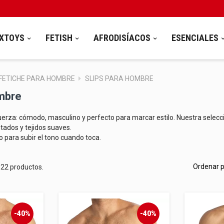
XTOYS
FETISH
AFRODISÍACOS
ESENCIALES
 FETICHE PARA HOMBRE
SLIPS PARA HOMBRE
ombre
 fuerza: cómodo, masculino y perfecto para marcar estilo. Nuestra selec
stados y tejidos suaves.
a o para subir el tono cuando toca.
Ordenar p
 22 productos.
-40%
-40%