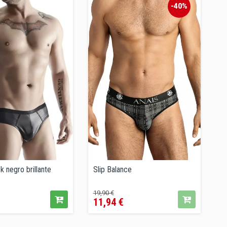
-40%
k negro brillante
Slip Balance
Precio
Precio
19,90 €
11,94 €
regular