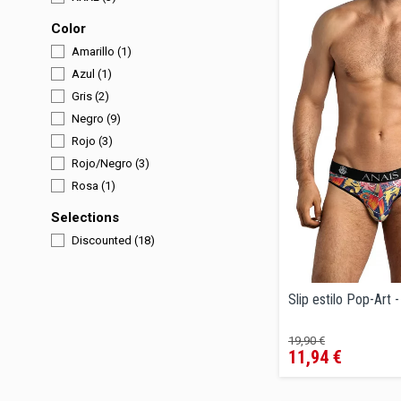
Color
Amarillo
(1)
Azul
(1)
Gris
(2)
Negro
(9)
Rojo
(3)
Rojo/Negro
(3)
Rosa
(1)
Selections
Discounted
(18)
Slip estilo Pop-Art 
Precio
Precio
19,90 €
11,94 €
regular