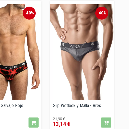
-40%
-40%
 Salvaje Rojo
Slip Wetlook y Malla - Ares
ecio
Precio
Precio
21,90 €
13,14 €
regular