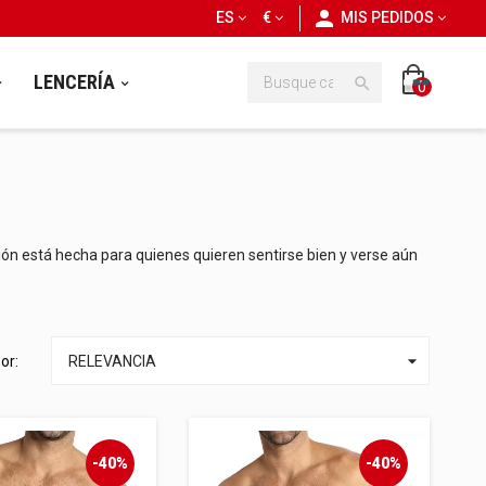
personn
ES
€
MIS PEDIDOS
LENCERÍA

0
ción está hecha para quienes quieren sentirse bien y verse aún

or:
RELEVANCIA
-40%
-40%