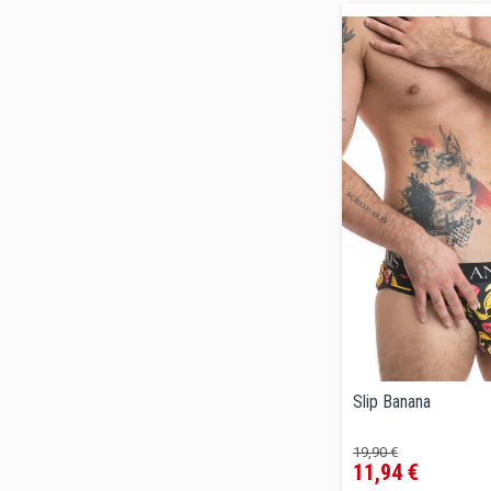
Slip Banana
Precio
Precio
19,90 €
11,94 €
regular