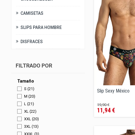
CAMISETAS
SLIPS PARA HOMBRE
DISFRACES
FILTRADO POR
Tamaño
S
(21)
Slip Sexy México
M
(20)
Precio
Precio
L
(21)
19,90 €
11,94 €
regular
XL
(22)
XXL
(20)
3XL
(13)
XXXL
(3)