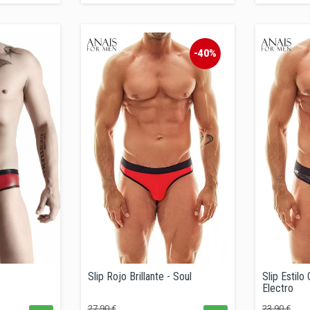
-40%
Slip Rojo Brillante - Soul
Slip Estilo
Electro
Precio
Precio
Precio
Pr
27,90 €
23,90 €