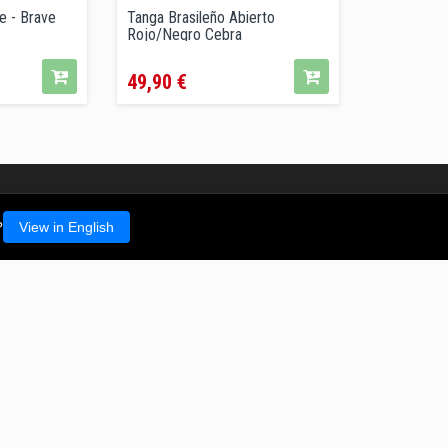
e - Brave
Tanga Brasileño Abierto
Rojo/Negro Cebra
Precio
49,90 €
balaje discreto y protegido
Pago segu
Embalaje antirrotura
Visa y Maste
?
View in English
ACCESOS
INFORMACIÓN
RÁPIDOS
Info de envíos
Mi cuenta
Cambios y Devoluciones