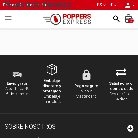
Nuestras tiendas
person
ES
€
Entrega 72h toda España
Navegación
☰

0
de
palanca
Embalaje
Satisfecho o
Envío gratis
discreto y
Pago seguro
reembolsado
A partir de 49
protegido
Visa y
Devolución en
€ de compra
Embalaje
Mastercard
14 días
antirrotura
SOBRE NOSOTROS