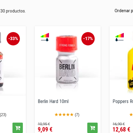
Ordenar p
 30 productos.
-33%
-17%
Berlin Hard 10ml
Poppers R
(23)
(7)
Precio
Precio
Precio
Pr
10,95 €
16,90 €
9,09 €
12,68 €
regular
regular