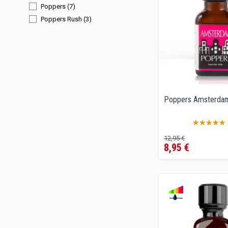
Poppers
(7)
Poppers Rush
(3)
Poppers Amsterda
Precio
Precio
12,95 €
8,95 €
regular