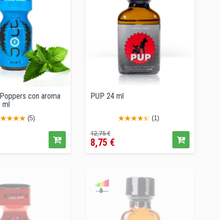
- Poppers con aroma
PUP 24 ml
 ml
(5)
(1)
cio
Precio
Precio
12,75 €
8,75 €
regular