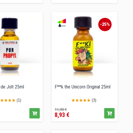
-25%
 de Jolt 25ml
F**k the Unicorn Original 25ml
(1)
(3)
Precio
Precio
11,90 €
8,93 €
regular