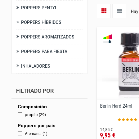
POPPERS PENTYL
Hay
POPPERS HÍBRIDOS
POPPERS AROMATIZADOS
POPPERS PARA FIESTA
INHALADORES
FILTRADO POR
Berlin Hard 24ml
Composición
propilo
(29)
Poppers por país
Precio
Precio
14,85 €
Alemania
(1)
9,95 €
regular