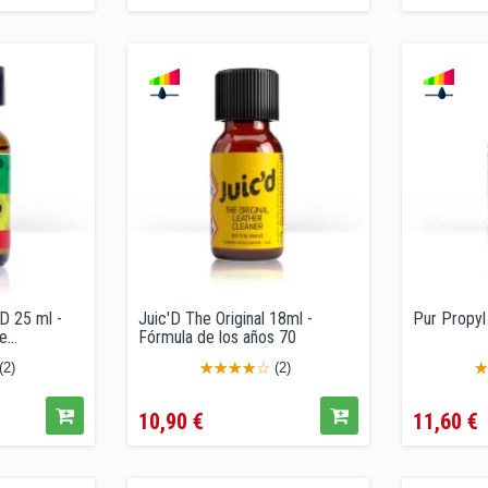
D 25 ml -
Juic'D The Original 18ml -
Pur Propyl
...
Fórmula de los años 70
(2)
(2)
Precio
Precio
10,90 €
11,60 €