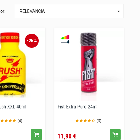

or:
RELEVANCIA
-25%
ush XXL 40ml
Fist Extra Pure 24ml
(4)
(3)
ecio
Precio
11,90 €