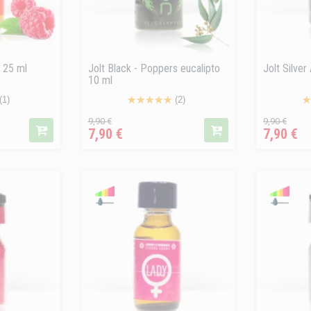
 25 ml
Jolt Black - Poppers eucalipto
Jolt Silve
10 ml
(1)
(2)
Precio
Precio
Precio
Pre
9,90 €
9,90 €
7,90 €
7,90 €
regular
regular