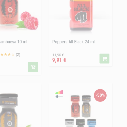
rambuesa 10 ml
Poppers All Black 24 ml
Precio
Precio
(2)
11,90 €
9,91 €
regular
cio
-50%