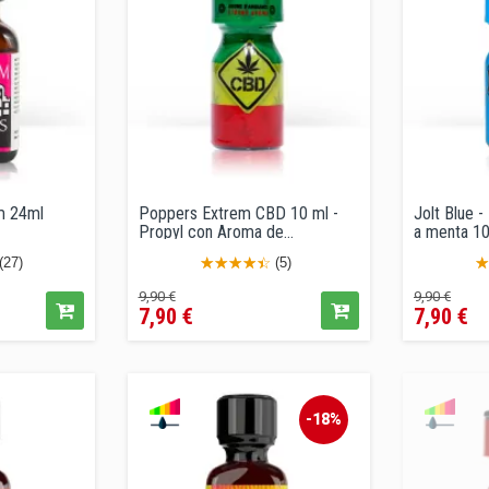
m 24ml
Poppers Extrem CBD 10 ml -
Jolt Blue 
Propyl con Aroma de...
a menta 10
(27)
(5)
Precio
Precio
Precio
Pre
9,90 €
9,90 €
7,90 €
7,90 €
regular
regular
-18%