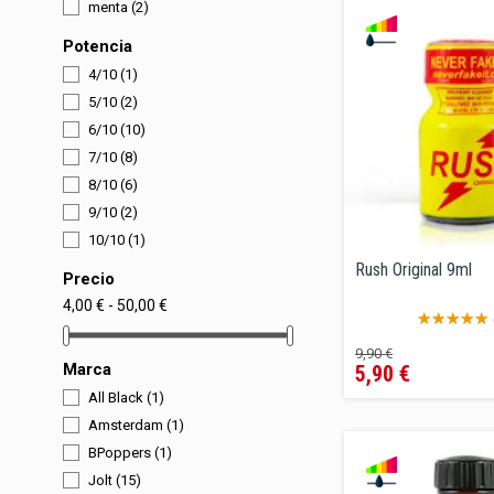
menta
(2)
Potencia
4/10
(1)
5/10
(2)
6/10
(10)
7/10
(8)
8/10
(6)
9/10
(2)
10/10
(1)
Rush Original 9ml
Precio
4,00 € - 50,00 €
Precio
Precio
9,90 €
Marca
5,90 €
regular
All Black
(1)
Amsterdam
(1)
BPoppers
(1)
Jolt
(15)