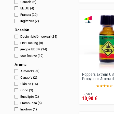
Canadá
(2)
EE.UU
(4)
Francia
(20)
Inglaterra
(2)
Ocasión
Desinhibición sexual
(24)
Fist Fucking
(8)
juegos BDSM
(14)
uso festivo
(19)
Aroma
Almendra
(3)
Poppers Extrem CB
Canabis
(2)
Propyl con Aroma de
Clásico
(16)
Coco
(3)
Precio
Precio
12,90 €
Eucalipto
(2)
10,90 €
regular
Frambuesa
(5)
Inodoro
(1)