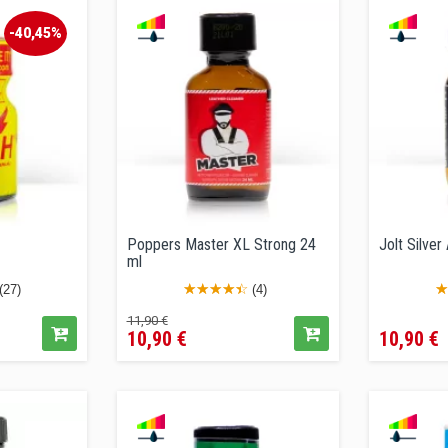
-40,45%
Poppers Master XL Strong 24
Jolt Silve
ml
(27)
(4)
Precio
Precio
Precio
11,90 €
10,90 €
10,90 €
regular