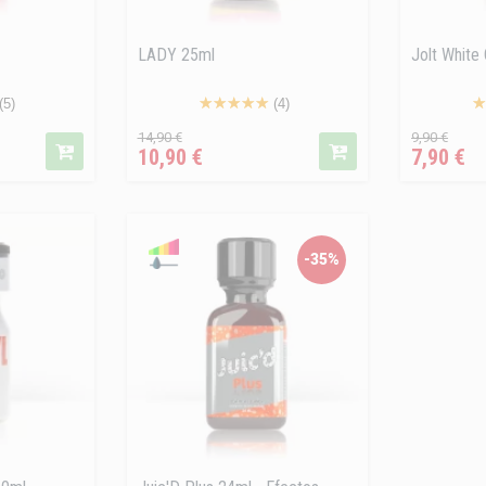
LADY 25ml
Jolt White
(5)
(4)
Precio
Precio
Precio
Pre
14,90 €
9,90 €
10,90 €
7,90 €
regular
regular
-35%