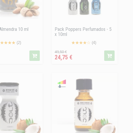
r Almendra 10 ml
Pack Poppers Perfumados - 5
x 10ml
(2)
(4)
cio
Precio
Precio
49,50 €
24,75 €
regular