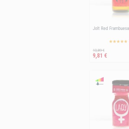
Jolt Red Frambuesa
Precio
Precio
10,89 €
9,81 €
regular