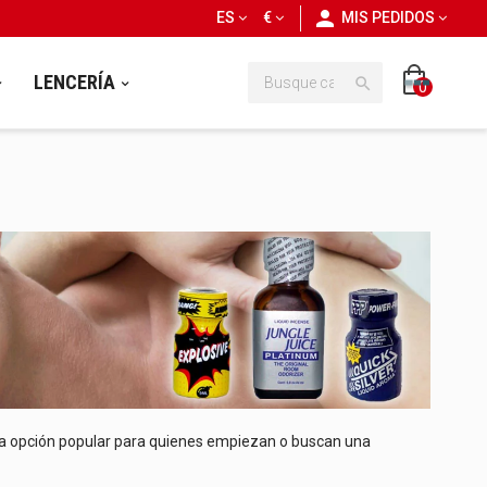
personn
ES
€
MIS PEDIDOS
LENCERÍA

0
Una opción popular para quienes empiezan o buscan una