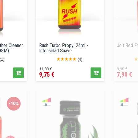
her Cleaner
Rush Turbo Propyl 24ml -
Jolt Red F
BDSM)
Intensidad Suave
(1)
(4)
Precio
Precio
Precio
Pre
11,88 €
9,90 €
9,75 €
7,90 €
regular
regular
-10%