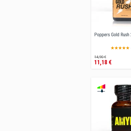
Poppers Gold Rush
Precio
Precio
14,90 €
11,18 €
regular