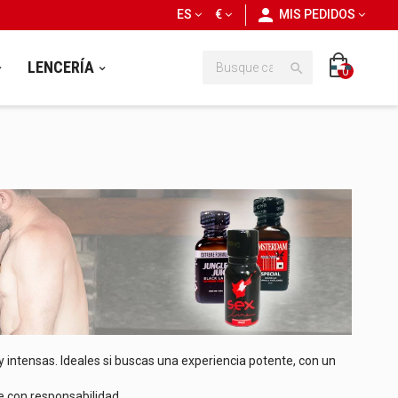
personn
ES
€
MIS PEDIDOS
LENCERÍA

0
 intensas. Ideales si buscas una experiencia potente, con un
e con responsabilidad.