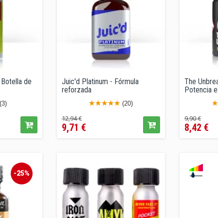
Botella de
Juic'd Platinum - Fórmula
The Unbrea
reforzada
Potencia ex
(3)
(20)
Precio
Precio
Precio
Pre
12,94 €
9,90 €
9,71 €
8,42 €
regular
regular
-25%