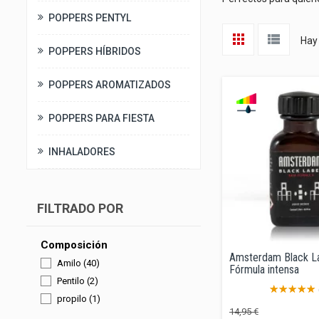
POPPERS PENTYL
Hay
POPPERS HÍBRIDOS
POPPERS AROMATIZADOS
POPPERS PARA FIESTA
INHALADORES
FILTRADO POR
Composición
Amsterdam Black La
Amilo
(40)
Fórmula intensa
Pentilo
(2)
propilo
(1)
Precio
Precio
14,95 €