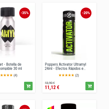
-35%
-20%
t - Botella de
Poppers Activator Ultramyl
rrompible 30 ml
24ml - Efectos Rápidos e...
(4)
(2)
ecio
Precio
Precio
13,90 €
11,12 €
regular