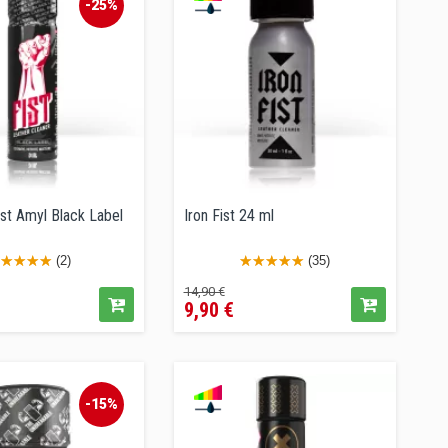
-25%
st Amyl Black Label
Iron Fist 24 ml
(2)
(35)
ecio
Precio
Precio
14,90 €
9,90 €
regular
-15%