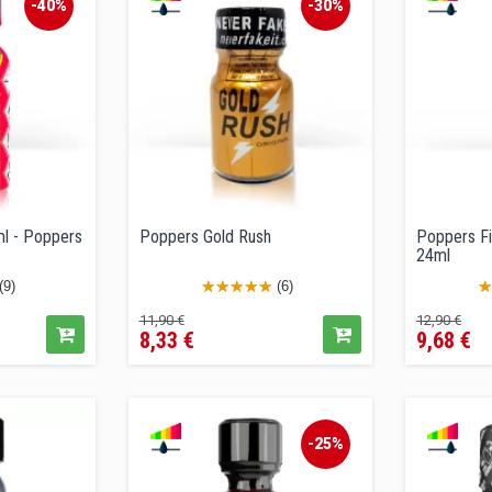
-40%
-30%
ml - Poppers
Poppers Gold Rush
Poppers Fi
24ml
(9)
(6)
Precio
Precio
Precio
Pr
11,90 €
12,90 €
8,33 €
9,68 €
regular
regular
-25%