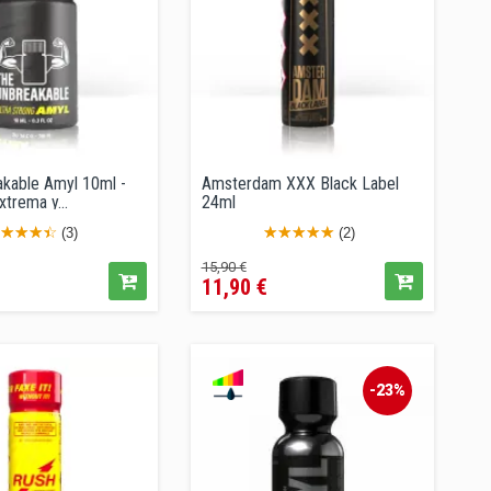
kable Amyl 10ml -
Amsterdam XXX Black Label
trema y...
24ml
(3)
(2)
cio
Precio
Precio
15,90 €
11,90 €
regular
-23%