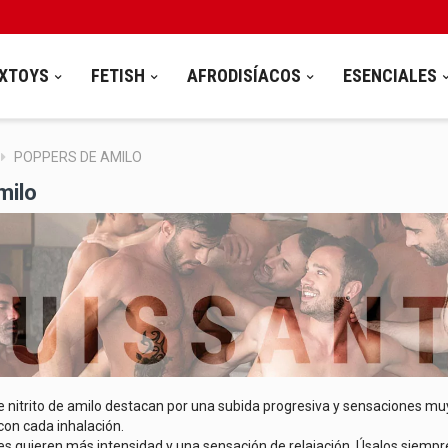
XTOYS
FETISH
AFRODISÍACOS
ESENCIALES
POPPERS DE AMILO
milo
 nitrito de amilo destacan por una subida progresiva y sensaciones muy
on cada inhalación.
s quieren más intensidad y una sensación de relajación. Úsalos siempr