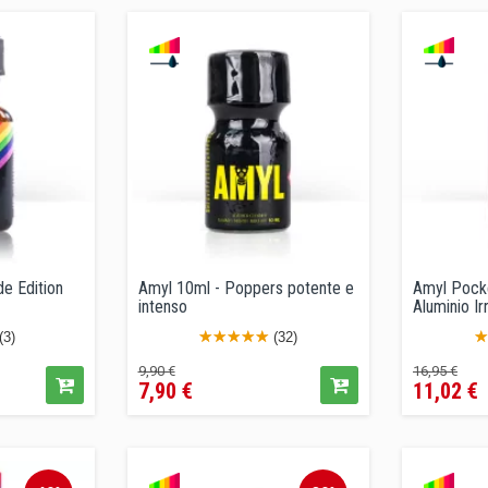
e Edition
Amyl 10ml - Poppers potente e
Amyl Pocke
intenso
Aluminio I
(3)
(32)
Precio
Precio
Precio
Pr
9,90 €
16,95 €
7,90 €
11,02 €
regular
regular