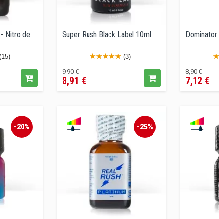
- Nitro de
Super Rush Black Label 10ml
Dominator 
(15)
(3)
Precio
Precio
Precio
Pre
9,90 €
8,90 €
8,91 €
7,12 €
regular
regular
-20%
-25%