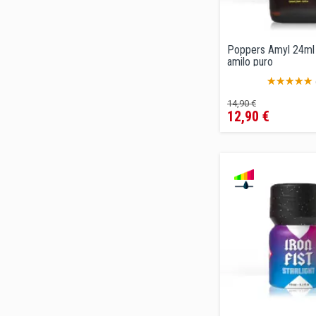
Poppers Amyl 24ml 
amilo puro
Precio
Precio
14,90 €
12,90 €
regular