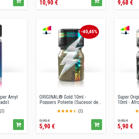
10,90 €
9,68 €
regular
-40,45%
Super Amyl
ORIGINAL® Gold 10ml -
Super Orig
rado)
Poppers Potente (Sucesor de...
10ml - Afro
(2)
(2)
Precio
Precio
Precio
Pre
9,90 €
9,90 €
5,90 €
5,90 €
regular
regular