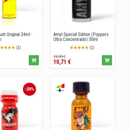
sh Original 24ml -
Amyl Special Edition (Poppers
m
Ultra Concentrado) 30ml
(1)
(1)
Precio
Precio
13,90 €
10,71 €
regular
-20%