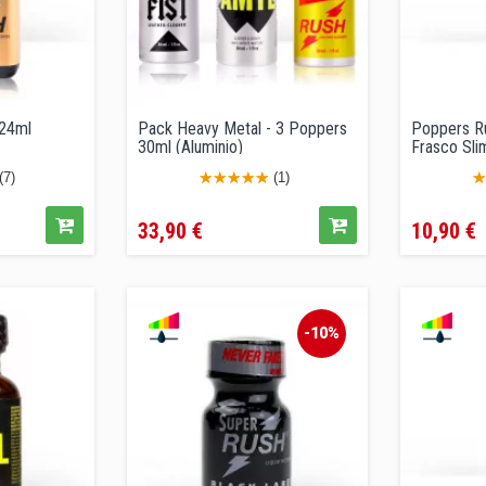
 24ml
Pack Heavy Metal - 3 Poppers
Poppers Ru
30ml (Aluminio)
Frasco Sli
(7)
(1)
Precio
Precio
33,90 €
10,90 €
-10%