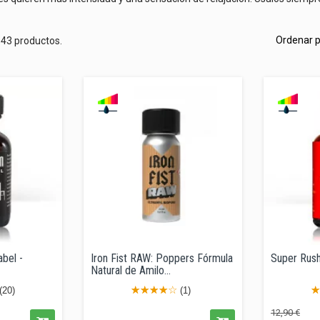
Ordenar p
 43 productos.
bel -
Iron Fist RAW: Poppers Fórmula
Super Rus
Natural de Amilo...
(20)
(1)
Precio
Precio
Pr
12,90 €