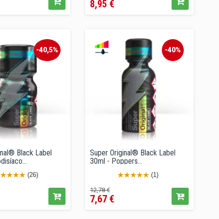
8,95 €
regular
-40,5%
-40%
inal® Black Label
Super Original® Black Label
disíaco...
30ml - Poppers...
(26)
(1)
cio
Precio
Precio
12,78 €
7,67 €
regular