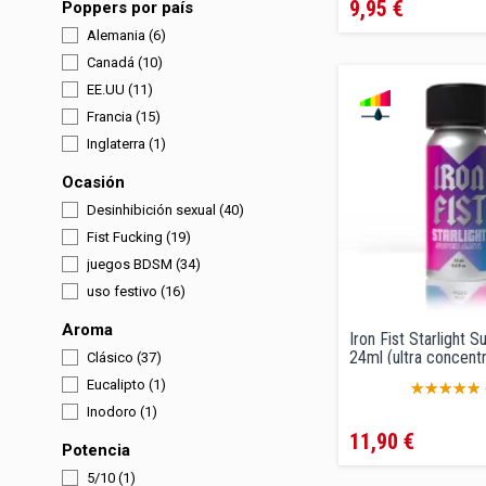
9,95 €
regular
Poppers por país
Alemania
(6)
Canadá
(10)
EE.UU
(11)
Francia
(15)
Inglaterra
(1)
Ocasión
Desinhibición sexual
(40)
Fist Fucking
(19)
juegos BDSM
(34)
uso festivo
(16)
Aroma
Iron Fist Starlight 
24ml (ultra concent
Clásico
(37)
Eucalipto
(1)
Inodoro
(1)
Precio
11,90 €
Potencia
5/10
(1)