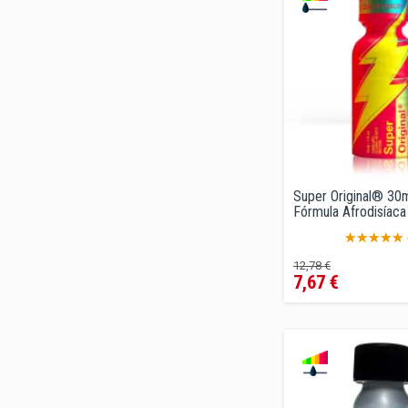
Super Original® 30
Fórmula Afrodisíaca
Precio
Precio
12,78 €
7,67 €
regular