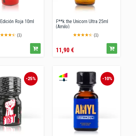
Edición Roja 10ml
F**k the Unicorn Ultra 25ml
(Amilo)
(1)
(1)
cio
Precio
11,90 €
-25%
-10%