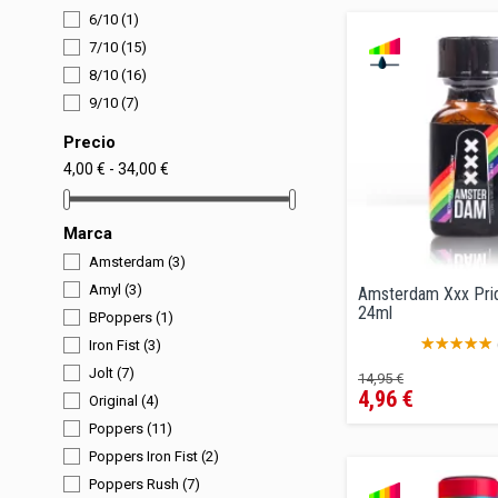
6/10
(1)
7/10
(15)
8/10
(16)
9/10
(7)
Precio
4,00 € - 34,00 €
Marca
Amsterdam
(3)
Amyl
(3)
Amsterdam Xxx Prid
24ml
BPoppers
(1)
Iron Fist
(3)
Precio
Precio
Jolt
(7)
14,95 €
4,96 €
regular
Original
(4)
Poppers
(11)
Poppers Iron Fist
(2)
Poppers Rush
(7)