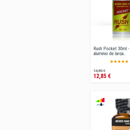
Rush Pocket 30ml - 
aluminio de larga...
Precio
Precio
14,85 €
12,85 €
regular