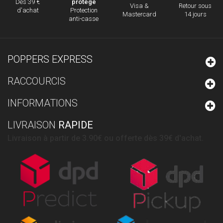
protégé
Dès 39 €
Visa &
Retour sous
Protection
d'achat
Mastercard
14 jours
anti-casse
POPPERS EXPRESS
RACCOURCIS
INFORMATIONS
LIVRAISON
RAPIDE
Livraison à partir de 3.90€ ou offerte dès 39€ d'achat.