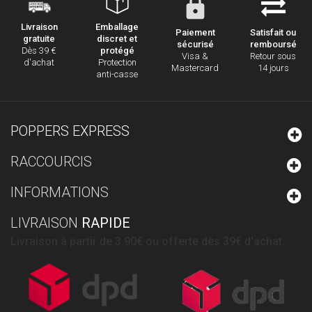
Emballage
Livraison
Paiement
Satisfait ou
discret et
gratuite
sécurisé
remboursé
protégé
Dès 39 €
Visa &
Retour sous
Protection
d'achat
Mastercard
14 jours
anti-casse
POPPERS EXPRESS
RACCOURCIS
INFORMATIONS
LIVRAISON
RAPIDE
Livraison à partir de 3.90€ ou offerte dès 39€ d'achat.