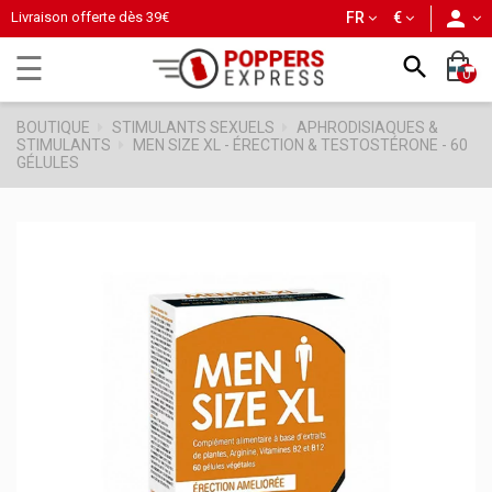
person
Livraison offerte dès
39€
FR
€
Basculer
☰

0
la
navigation
BOUTIQUE
STIMULANTS SEXUELS
APHRODISIAQUES &
STIMULANTS
MEN SIZE XL - ÉRECTION & TESTOSTÉRONE - 60
GÉLULES