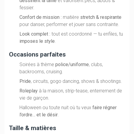
dessinent la taille
et valorisent pecs, abdos &
fessier.
Confort de mission :
matière
stretch & respirante
pour danser, performer et jouer sans contrainte.
Look complet :
tout est coordonné — tu enfiles, tu
imposes le style
.
Occasions parfaites
Soirées à thème
police/uniforme
, clubs,
backrooms, cruising.
Pride
, circuits, gogo dancing, shows & shootings.
Roleplay
à la maison, strip-tease, enterrement de
vie de garçon.
Halloween ou toute nuit où tu veux
faire régner
l’ordre… et le désir
.
Taille & matières