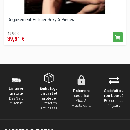
Déguisement Policier Sexy 5 Pièces
Prix
Prix
49,90 €
39,91 €
de
vente
conseillé
Emballage
Livraison
Paiement
Satisfait ou
discret et
gratuite
sécurisé
remboursé
protégé
Dès 39 €
Visa &
Retour sous
Protection
d'achat
Mastercard
14 jours
anti-casse