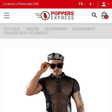
person
Livraison offerte dès
39€
FR
€
Basculer
☰

0
la
navigation
BOUTIQUE
LINGERIE
DÉGUISEMENT
DÉGUISEMENT
POLICIER SEXY 4 ÉLÉMENTS