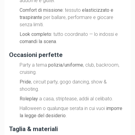
addome e glutei.
Comfort di missione:
tessuto
elasticizzato e
traspirante
per ballare, performare e giocare
senza limiti.
Look completo:
tutto coordinato — lo indossi e
comandi la scena
.
Occasioni perfette
Party a tema
polizia/uniforme
, club, backroom,
cruising.
Pride
, circuit party, gogo dancing, show &
shooting.
Roleplay
a casa, striptease, addii al celibato.
Halloween o qualunque serata in cui vuoi
imporre
la legge del desiderio
.
Taglia & materiali