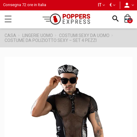
person
Consegna 72 ore in Italia
IT
€
navigazione
☰

0
Toggle
CASA
LINGERIE UOMO
COSTUMI SEXY DA UOMO
COSTUME DA POLIZIOTTO SEXY – SET 4 PEZZI