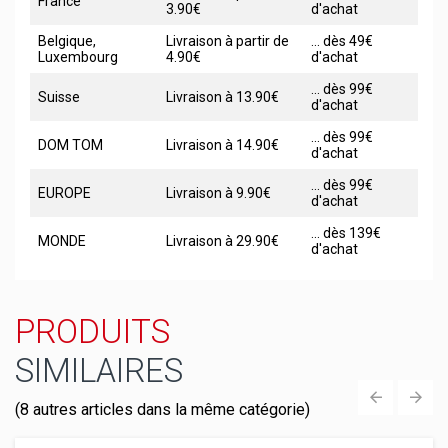
France
3.90€
d'achat
Belgique,
Livraison à partir de
... dès 49€
Luxembourg
4.90€
d'achat
... dès 99€
Suisse
Livraison à 13.90€
d'achat
... dès 99€
DOM TOM
Livraison à 14.90€
d'achat
... dès 99€
EUROPE
Livraison à 9.90€
d'achat
... dès 139€
MONDE
Livraison à 29.90€
d'achat
PRODUITS
SIMILAIRES
(8 autres articles dans la même catégorie)
‹
›