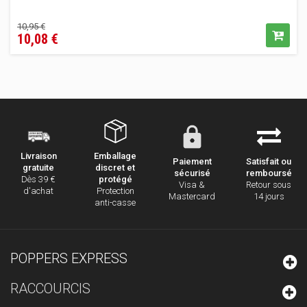
Prix
Prix
10,95 €
10,08 €
de
vente
conseillé
Emballage
Livraison
Paiement
Satisfait ou
discret et
gratuite
sécurisé
remboursé
protégé
Dès 39 €
Visa &
Retour sous
Protection
d'achat
Mastercard
14 jours
anti-casse
POPPERS EXPRESS
RACCOURCIS