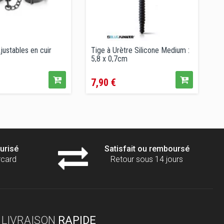
ustables en cuir
Tige à Urètre Silicone Medium :
M
5,8 x 0,7cm
Prix
P
7,90 €
1
é
urisé
Satisfait ou remboursé
rcard
Retour sous 14 jours
LIVRAISON
RAPIDE