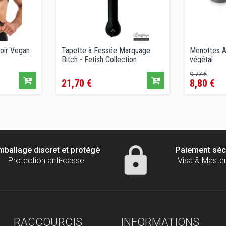
oir Vegan
Tapette à Fessée Marquage
Menottes Aj
Bitch - Fetish Collection
végétal
Prix
Prix
Prix
9,77 €
21,70 €
8,80 €
de
vente
conseill
mballage discret et protégé
Paiement séc
Protection anti-casse
Visa & Maste
RACCOURCIS
INFORMATIONS