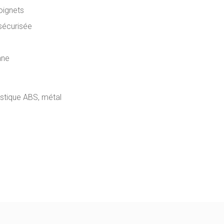
oignets
sécurisée
nne
lastique ABS, métal