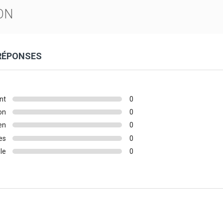
ON
 RÉPONSES
nt
0
on
0
en
0
es
0
le
0