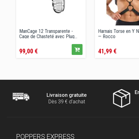
ManCage 12 Transparente -
Harnais Torse en Y N
Cage de Chasteté avec Plug...
— Rocco
Prix
Prix
99,00 €
41,99 €
E
Livraison gratuite
Dès 39 € d'achat
POPPERS EXPRESS