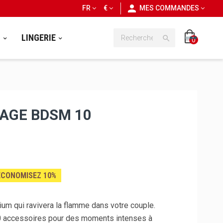
personn
FR
€
MES COMMANDES
S
LINGERIE

0
AGE BDSM 10
ÉCONOMISEZ 10%
um qui ravivera la flamme dans votre couple.
0 accessoires pour des moments intenses à