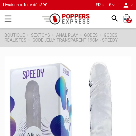
person
Livraison offerte dès
39€
FR
€
Basculer
☰

0
la
navigation
BOUTIQUE
SEXTOYS
ANAL PLAY
GODES
GODES
RÉALISTES
GODE JELLY TRANSPARENT 19CM - SPEEDY