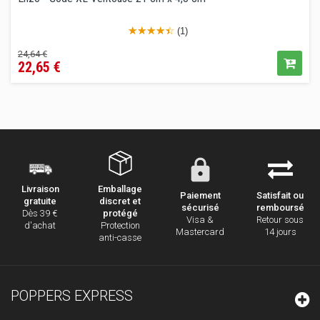
(1)
Prix
Prix
24,64 €
22,65 €
de
vente
conseillé
Emballage
Livraison
Paiement
Satisfait ou
discret et
gratuite
sécurisé
remboursé
protégé
Dès 39 €
Visa &
Retour sous
Protection
d'achat
Mastercard
14 jours
anti-casse
POPPERS EXPRESS