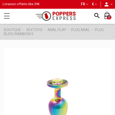
person
Livraison offerte dès
39€
FR
€
Basculer
☰

0
la
navigation
BOUTIQUE
SEXTOYS
ANAL PLAY
PLUG ANAL
PLUG
BIJOU RAINBOW S