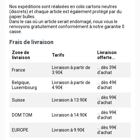
Nos expéditions sont réalisées en colis cartons neutres
(discrets) et chaque article est également protégé par du
papier bulles.
Dans le cas où un article serait endomagé, nous vous le
renvoyons gratuitement conformément à notre garantie 0
casse.
Frais de livraison
Zone de
Livraison
Tarifs
livraison
offerte...
Livraison à partir de
... dès 39€
France
3.90€
d'achat
Belgique,
Livraison à partir de
... dès 49€
Luxembourg
4.90€
d'achat
... dès 99€
Suisse
Livraison à 13.90€
d'achat
... dès 99€
DOM TOM
Livraison à 14.90€
d'achat
... dès 99€
EUROPE
Livraison à 9.90€
d'achat