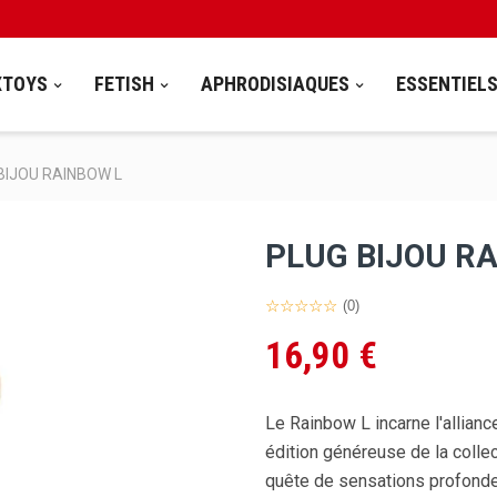
XTOYS
FETISH
APHRODISIAQUES
ESSENTIEL
BIJOU RAINBOW L
PLUG BIJOU R
(0)
16,90 €
Le Rainbow L incarne l'allianc
édition généreuse de la colle
quête de sensations profonde