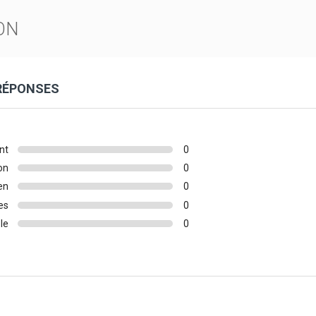
ON
 RÉPONSES
nt
0
on
0
en
0
es
0
le
0