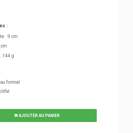
es :
te : 9 cm
4 cm
: 144 g
 au format
lifié
AJOUTER AU PANIER