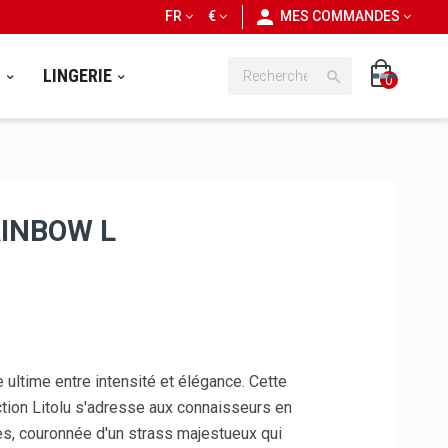
personn
FR
€
MES COMMANDES
S
LINGERIE

0
AINBOW L
e ultime entre intensité et élégance. Cette
ction Litolu s'adresse aux connaisseurs en
s, couronnée d'un strass majestueux qui