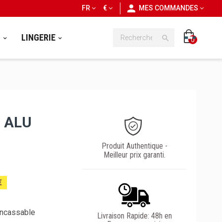
personn
FR
€
MES COMMANDES
S
LINGERIE

0
 ALU
Produit Authentique -
Meilleur prix garanti.
€
incassable
Livraison Rapide: 48h en