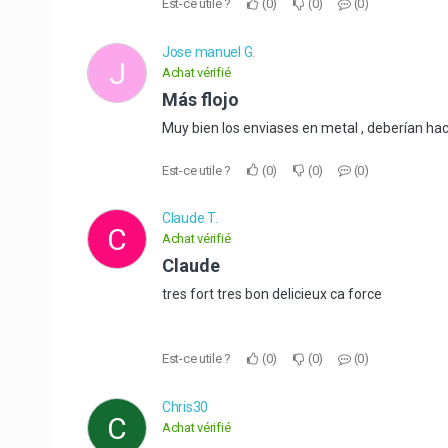
Est-ce utile ?
0
0
0
Jose manuel G.
J
Achat vérifié
Más flojo
Muy bien los enviases en metal , deberían h
Est-ce utile ?
0
0
0
Claude T.
C
Achat vérifié
Claude
tres fort tres bon delicieux ca force
Est-ce utile ?
0
0
0
Chris30
C
Achat vérifié