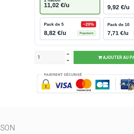
11,02 €/u
9,92 €/u
Pack de 5
−20%
Pack de 10
8,82 €/u
7,71 €/u
Populaire
AJOUTER AU P
ISON