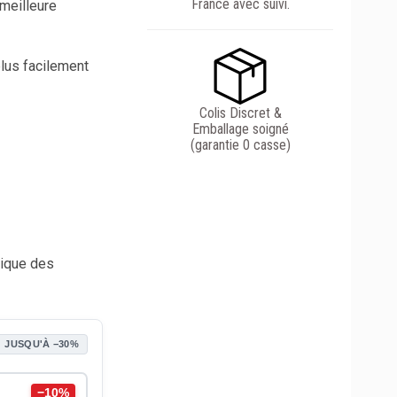
France avec suivi.
 meilleure
plus facilement
Colis Discret &
Emballage soigné
(garantie 0 casse)
tique des
JUSQU'À −30%
−10%