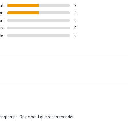
nt
2
on
2
en
0
es
0
le
0
t longtemps. On ne peut que recommander.