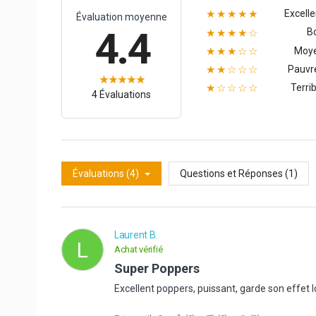
Excelle
★★★★★
Évaluation moyenne
4.4
B
★★★★☆
Moy
★★★☆☆
Pauvr
★★☆☆☆
Terrib
★☆☆☆☆
4 Évaluations
Évaluations (4)
Questions et Réponses (1)
Laurent B.
L
Achat vérifié
Super Poppers
Excellent poppers, puissant, garde son effe