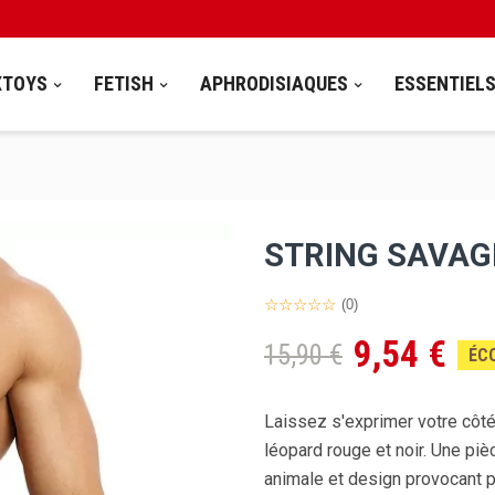
XTOYS
FETISH
APHRODISIAQUES
ESSENTIEL
STRING SAVAG
(0)
9,54 €
15,90 €
ÉC
Laissez s'exprimer votre côté
léopard rouge et noir. Une piè
animale et design provocant p