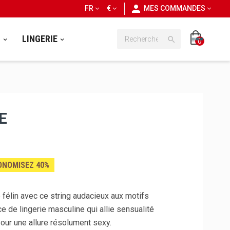
personn
FR
€
MES COMMANDES
S
LINGERIE

0
E
ONOMISEZ 40%
 félin avec ce string audacieux aux motifs
ce de lingerie masculine qui allie sensualité
our une allure résolument sexy.