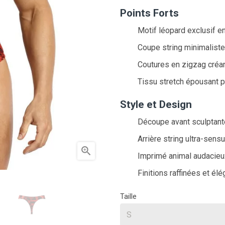
Points Forts
Motif léopard exclusif en
Coupe string minimaliste
Coutures en zigzag créan
Tissu stretch épousant 
Style et Design
Découpe avant sculptante
Arrière string ultra-sensu

Imprimé animal audacieux
Finitions raffinées et él
Taille