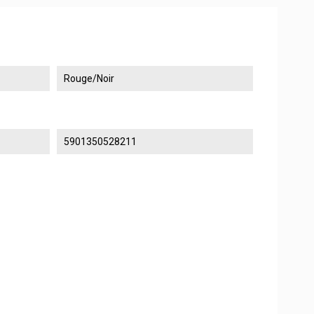
Rouge/Noir
5901350528211