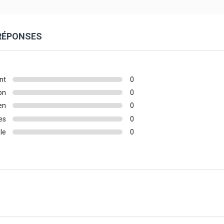
 RÉPONSES
nt
0
on
0
en
0
es
0
le
0