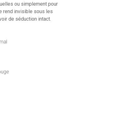
nsuelles ou simplement pour
e rend invisible sous les
oir de séduction intact.
imal
rouge