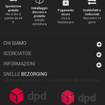
Spedizione
Imballaggio
Pagamento
Soddisfatti o
gratuita
discreto e
sicuro
rimborsati
Per ordini a
protetto
Visa &
Reso entro 14
partire da 49
Imballo
Mastercard
giorni
€
antirottura
CHI SIAMO
SCORCIATOIE
INFORMAZIONI
SNELLE
BEZORGING
Consegna gratuita in 72 ore a partire da 49€ di acquisto.