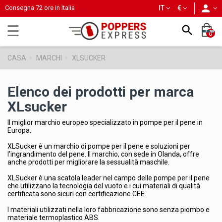
person
Consegna 72 ore in Italia
IT
€
navigazione
☰

0
Toggle
CASA
MARCHI
XLSUCKER
Elenco dei prodotti per marca
XLsucker
Il miglior marchio europeo specializzato in pompe per il pene in
Europa.
XLSucker è un marchio di pompe per il pene e soluzioni per
l'ingrandimento del pene. Il marchio, con sede in Olanda, offre
anche prodotti per migliorare la sessualità maschile.
XLSucker è una scatola leader nel campo delle pompe per il pene
che utilizzano la tecnologia del vuoto e i cui materiali di qualità
certificata sono sicuri con certificazione CEE.
I materiali utilizzati nella loro fabbricazione sono senza piombo e
materiale termoplastico ABS.