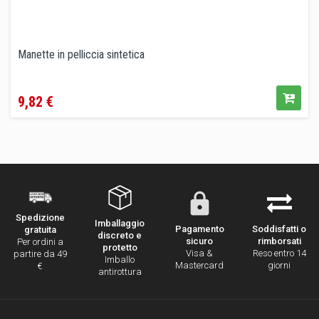
Manette in pelliccia sintetica
Prezzo
9,82 €
Spedizione
Imballaggio
Pagamento
Soddisfatti o
gratuita
discreto e
sicuro
rimborsati
Per ordini a
protetto
Visa &
Reso entro 14
partire da 49
Imballo
Mastercard
giorni
€
antirottura