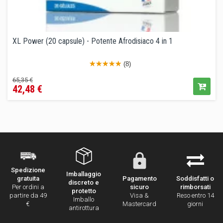
XL Power (20 capsule) - Potente Afrodisiaco 4 in 1
(8)
Prezzo
Prezzo
65,35 €
42,48 €
base
Spedizione
Imballaggio
Pagamento
Soddisfatti o
gratuita
discreto e
sicuro
rimborsati
Per ordini a
protetto
Visa &
Reso entro 14
partire da 49
Imballo
Mastercard
giorni
€
antirottura