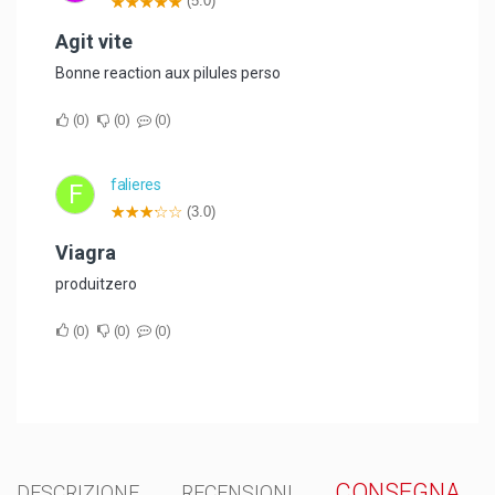
(5.0)
Agit vite
Bonne reaction aux pilules perso
0
0
0
falieres
F
(3.0)
viagra
produitzero
0
0
0
CONSEGNA
DESCRIZIONE
RECENSIONI