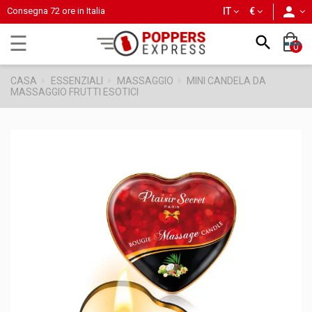
person
Consegna 72 ore in Italia
IT
€
navigazione
☰

0
Toggle
CASA
ESSENZIALI
MASSAGGIO
MINI CANDELA DA
MASSAGGIO FRUTTI ESOTICI