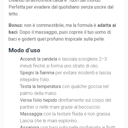
creando un’atmosfera calda e “fuori dal mondo”.
Perfetta per evadere dal quotidiano senza uscire dal
letto.
Bonus:
non è commestibile, ma la formula è
adatta ai
baci
. Dopo il massaggio, puoi coprire il tuo uomo di
baci e goderti quel profumo tropicale sulla pelle.
Modo d’uso
Accendi la candela
e lasciala sciogliere 2–3
minuti finché si forma uno strato di olio.
Spegni la fiamma
per evitare incidenti e lascia
intiepidire l’olio.
Testa la temperatura
con qualche goccia nel
palmo della mano.
Versa l’olio tiepido
direttamente sul corpo del
partner o nelle mani grazie al beccuccio.
Massaggia
con la texture fluida e non grassa.
Lascia che le mani esplorino…
Assapora
con baci sulla pelle profumata ai frutti