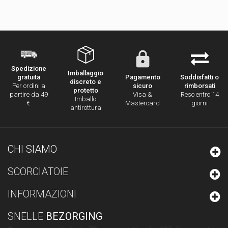
Spedizione
Imballaggio
Pagamento
Soddisfatti o
gratuita
discreto e
sicuro
rimborsati
Per ordini a
protetto
Visa &
Reso entro 14
partire da 49
Imballo
Mastercard
giorni
€
antirottura
CHI SIAMO
SCORCIATOIE
INFORMAZIONI
SNELLE
BEZORGING