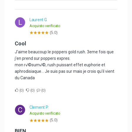
Laurent G.
L
Acquisto verificato
(5.0)
Cool
J'aime beaucoup le poppers gold rush. 3eme fois que
j'en prend sur poppers expres.
mon r√©sum√©, rush puissant effet euphorie et
aphrodisiaque... Je suis pas sur mais je crois qu'il vient
du Canada
0
0
0
Clement P.
C
Acquisto verificato
(5.0)
BIEN