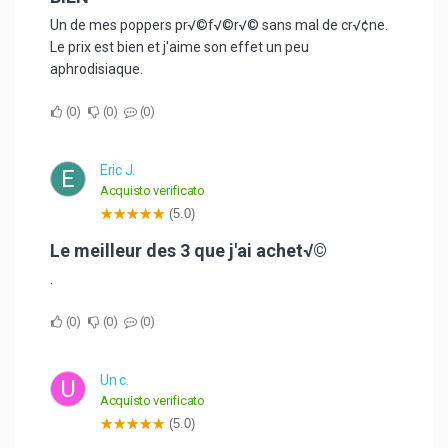
Un de mes poppers pr√©f√©r√© sans mal de cr√¢ne.
Le prix est bien et j'aime son effet un peu
aphrodisiaque.
0
0
0
Eric J.
E
Acquisto verificato
(5.0)
Le meilleur des 3 que j'ai achet√©
.
0
0
0
Un c.
U
Acquisto verificato
(5.0)