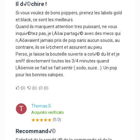
Il d√©chire !
Si vous voulez de bons poppers, prenez les labels gold
et black, ce sont les meilleurs.
Quand ils marquent attention tres puissant, ne vous
inqui√©tez pas, je l‚Äôai partag√© avec des mecs qui
n‚Äôavaient jamais pris de pop sans aucun soucis, au
contraire, ils se l√¢chent et assurent au pieu.
Perso, je laisse la bouteille ouverte a cot√© du lit et je
sniff directement toutes les 3/4 minutes quand
l‚Äôenvie se fait se fait sentir ( sodo, suce...). Un pop
pour les bonnes salopes.
0
0
0
Thomas S.
T
Acquisto verificato
(5.0)
Recommand√©