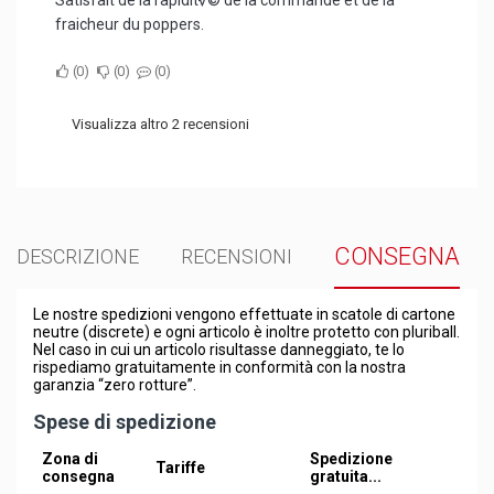
Satisfait de la rapidit√© de la commande et de la
fraicheur du poppers.
0
0
0
Visualizza altro 2 recensioni
CONSEGNA
DESCRIZIONE
RECENSIONI
Le nostre spedizioni vengono effettuate in scatole di cartone
neutre (discrete) e ogni articolo è inoltre protetto con pluriball.
Nel caso in cui un articolo risultasse danneggiato, te lo
rispediamo gratuitamente in conformità con la nostra
garanzia “zero rotture”.
Spese di spedizione
Zona di
Spedizione
Tariffe
consegna
gratuita...