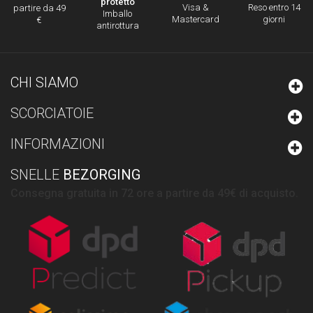
protetto
Visa &
Reso entro 14
partire da 49
Imballo
Mastercard
giorni
€
antirottura
CHI SIAMO
SCORCIATOIE
INFORMAZIONI
SNELLE
BEZORGING
Consegna gratuita in 72 ore a partire da 49€ di acquisto.