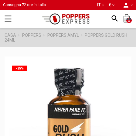
person
Consegna 72 ore in Italia
IT
€
navigazione
☰

0
Toggle
CASA
POPPERS
POPPERS AMYL
POPPERS GOLD RUSH
24ML
-25%