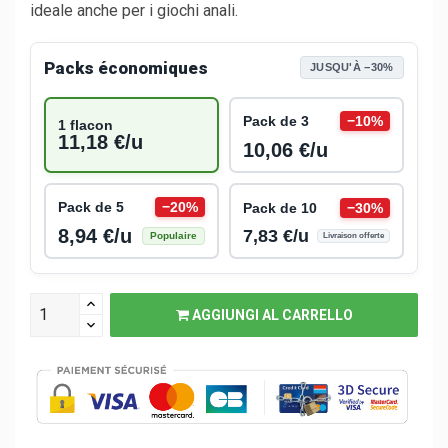
ideale anche per i giochi anali.
Packs économiques
JUSQU'À −30%
Pack de 3
−10%
1 flacon
11,18 €/u
10,06 €/u
Pack de 5
−20%
Pack de 10
−30%
8,94 €/u
7,83 €/u
Populaire
Livraison offerte
AGGIUNGI AL CARRELLO