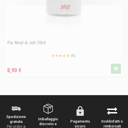
Pur Amyl di Jolt 10ml
(6)
Prezzo
8,90 €
Spedizione
Imballaggio
Pagamento
Soddisfatti o
gratuita
discreto e
sicuro
rimborsati
Per ordini a