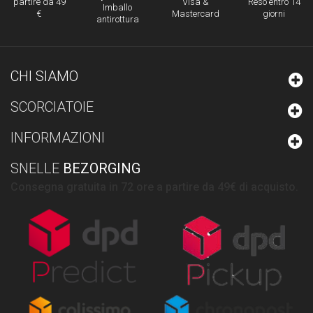
Visa &
Reso entro 14
partire da 49
Imballo
Mastercard
giorni
€
antirottura
CHI SIAMO
SCORCIATOIE
INFORMAZIONI
SNELLE
BEZORGING
Consegna gratuita in 72 ore a partire da 49€ di acquisto.