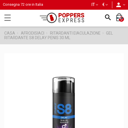
person
Consegna 72 ore in Italia
IT
€
navigazione
☰

0
Toggle
CASA
AFRODISIACI
RITARDANTI EIACULAZIONE
GEL
RITARDANTE S8 DELAY PENIS 30 ML