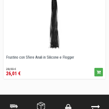
Frustino con Sfere Anali in Silicone e Flogger
Prezzo
Prezzo
28,90 €
26,01 €
base