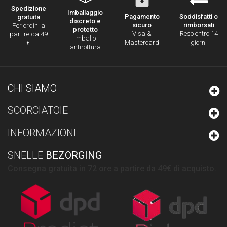
Spedizione
Imballaggio
Pagamento
Soddisfatti o
gratuita
discreto e
sicuro
rimborsati
Per ordini a
protetto
Visa &
Reso entro 14
partire da 49
Imballo
Mastercard
giorni
€
antirottura
CHI SIAMO
SCORCIATOIE
INFORMAZIONI
SNELLE
BEZORGING
Consegna gratuita in 72 ore a partire da 49€ di acquisto.