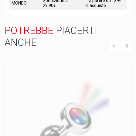
Spedizione a
... a partire da 139€
MONDO
29,90€
di acquisto
POTREBBE
PIACERTI
ANCHE
‹
›