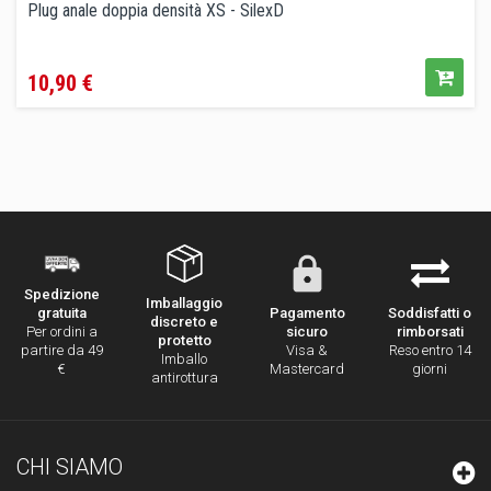
Plug anale doppia densità XS - SilexD
Prezzo
10,90 €
Spedizione
Imballaggio
Pagamento
Soddisfatti o
gratuita
discreto e
sicuro
rimborsati
Per ordini a
protetto
Visa &
Reso entro 14
partire da 49
Imballo
Mastercard
giorni
€
antirottura
CHI SIAMO