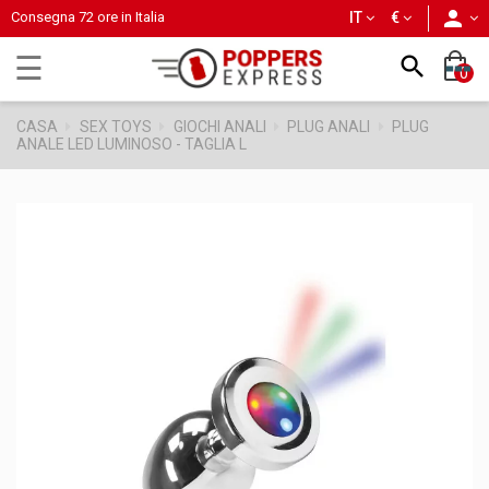
person
Consegna 72 ore in Italia
IT
€
navigazione
☰

0
Toggle
CASA
SEX TOYS
GIOCHI ANALI
PLUG ANALI
PLUG
ANALE LED LUMINOSO - TAGLIA L