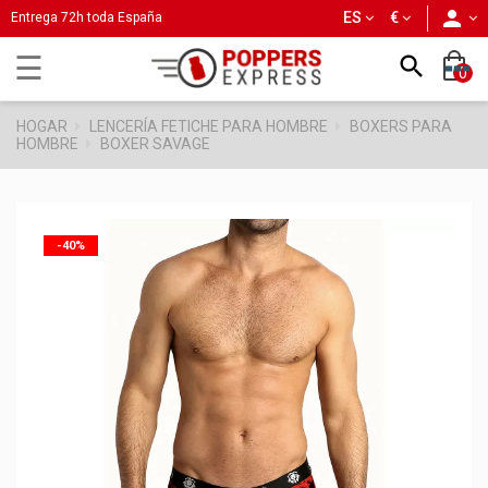
person
ES
€
Entrega 72h toda España
Navegación
☰

0
de
palanca
HOGAR
LENCERÍA FETICHE PARA HOMBRE
BOXERS PARA
HOMBRE
BOXER SAVAGE
-40%