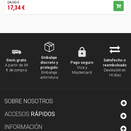
Precio
Precio
28,90 €
17,34 €
regular
Embalaje
Satisfecho o
Envío gratis
discreto y
Pago seguro
reembolsado
A partir de 49
protegido
Visa y
Devolución en
€ de compra
Embalaje
Mastercard
14 días
antirrotura
SOBRE NOSOTROS
ACCESOS
RÁPIDOS
INFORMACIÓN