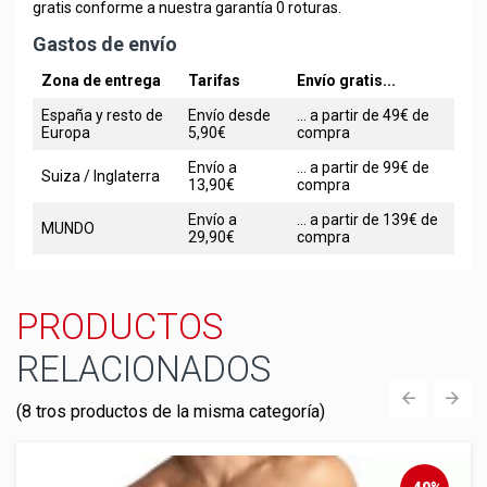
gratis conforme a nuestra garantía 0 roturas.
Gastos de envío
Zona de entrega
Tarifas
Envío gratis...
España y resto de
Envío desde
... a partir de 49€ de
Europa
5,90€
compra
Envío a
... a partir de 99€ de
Suiza / Inglaterra
13,90€
compra
Envío a
... a partir de 139€ de
MUNDO
29,90€
compra
PRODUCTOS
RELACIONADOS
(8 tros productos de la misma categoría)
‹
›