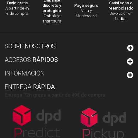
Embalaje
Satisfecho o
Envío gratis
discreto y
Pago seguro
reembolsado
A partir de 49
protegido
Visa y
Devolución en
€ de compra
Embalaje
Mastercard
14 días
antirrotura
SOBRE NOSOTROS
ACCESOS
RÁPIDOS
INFORMACIÓN
ENTREGA
RÁPIDA
Entrega 72h gratis a partir de 49€ de compra