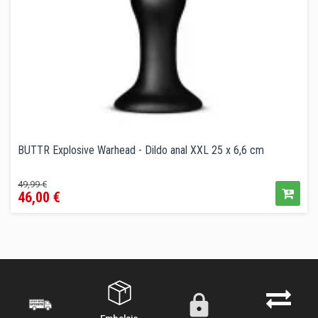
BUTTR Explosive Warhead - Dildo anal XXL 25 x 6,6 cm
Precio
Precio
49,99 €
46,00 €
regular