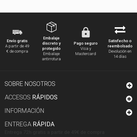
Embalaje
Satisfecho o
Envío gratis
discreto y
Pago seguro
reembolsado
A partir de 49
protegido
Visa y
Devolución en
€ de compra
Embalaje
Mastercard
14 días
antirrotura
SOBRE NOSOTROS
ACCESOS
RÁPIDOS
INFORMACIÓN
ENTREGA
RÁPIDA
Entrega 72h gratis a partir de 49€ de compra