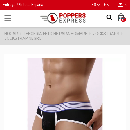
person
ES
€
Entrega 72h toda España
Navegación
☰

0
de
palanca
HOGAR
LENCERÍA FETICHE PARA HOMBRE
JOCKSTRAPS
JOCKSTRAP NEGRO