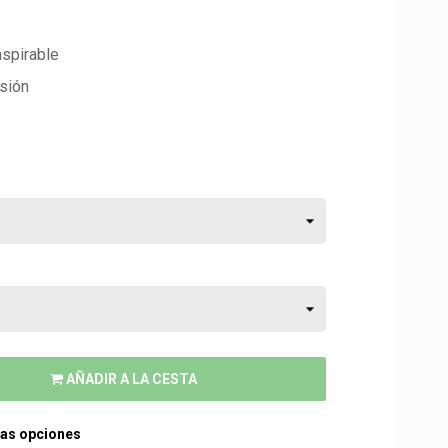
nspirable
sión
AÑADIR A LA CESTA
ras opciones