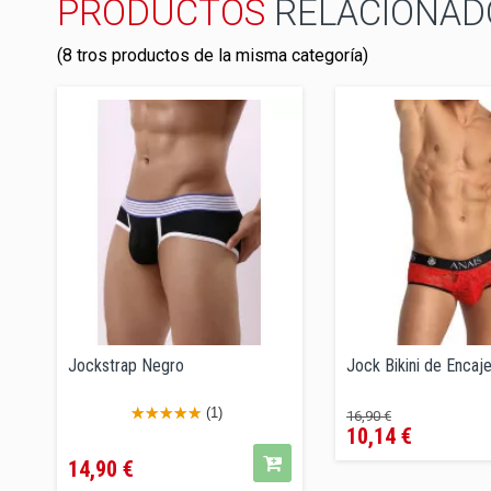
PRODUCTOS
RELACIONAD
(8 tros productos de la misma categoría)
Jockstrap Negro
Jock Bikini de Encaje
Precio
Precio
(1)
16,90 €
10,14 €
regular
Precio
14,90 €