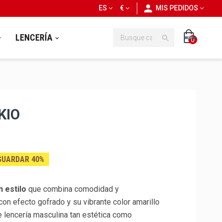
personn
ES
€
MIS PEDIDOS
LENCERÍA

0
KIO
GUARDAR 40%
n estilo
que combina comodidad y
con efecto gofrado y su vibrante color amarillo
e lencería masculina tan estética como