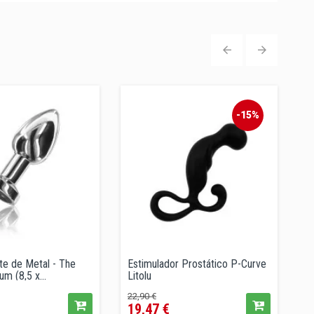
‹
›
-15%
te de Metal - The
Estimulador Prostático P-Curve
P
m (8,5 x...
Litolu
T
M.
Precio
Precio
P
22,90 €
24
19,47 €
2
regular
r