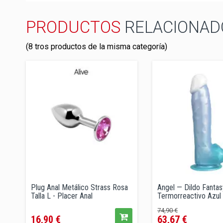
PRODUCTOS
RELACIONAD
(8 tros productos de la misma categoría)
Plug Anal Metálico Strass Rosa
Angel — Dildo Fantas
Talla L - Placer Anal
Termorreactivo Azul G
Precio
Precio
Precio
74,90 €
16,90 €
63,67 €
regular