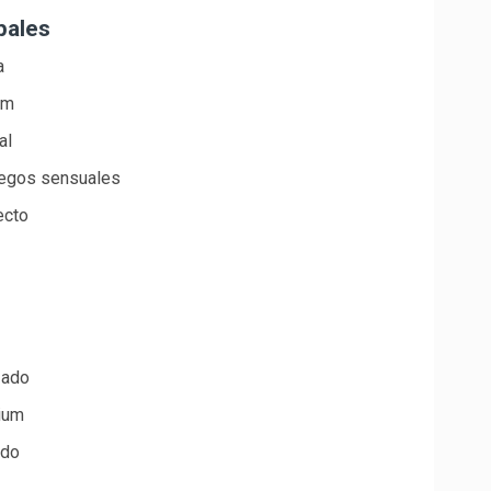
pales
a
um
al
uegos sensuales
ecto
zado
mium
ado