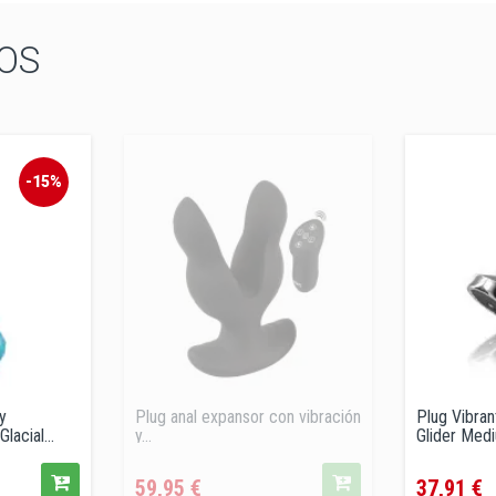
OS
-15%
y
Plug anal expansor con vibración
Plug Vibran
lacial...
y...
Glider Mediu
Precio
Precio
59,95 €
37,91 €