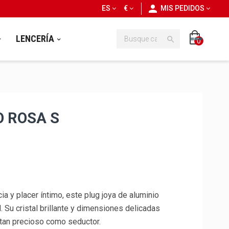
personn
ES
€
MIS PEDIDOS
LENCERÍA

0
O ROSA S
ia y placer íntimo, este plug joya de aluminio
. Su cristal brillante y dimensiones delicadas
 tan precioso como seductor.