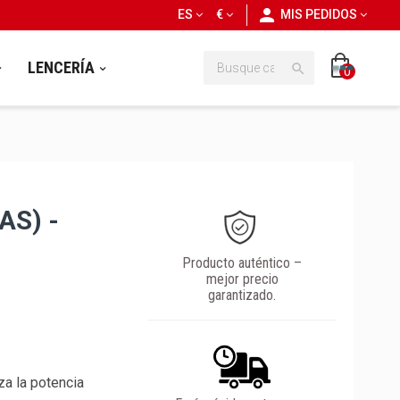
personn
ES
€
MIS PEDIDOS
LENCERÍA

0
S) -
Producto auténtico –
mejor precio
garantizado.
za la potencia