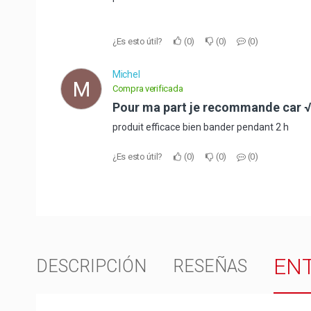
¿Es esto útil?
0
0
0
Michel
M
Compra verificada
pour ma part je recommande car √
produit efficace bien bander pendant 2 h
¿Es esto útil?
0
0
0
EN
DESCRIPCIÓN
RESEÑAS