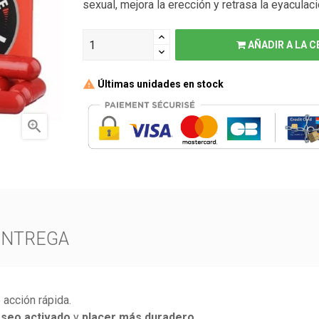
sexual, mejora la erección y retrasa la eyaculaci
AÑADIR A LA C
Últimas unidades en stock

ENTREGA
acción rápida.
seo activado
y
placer más duradero
.