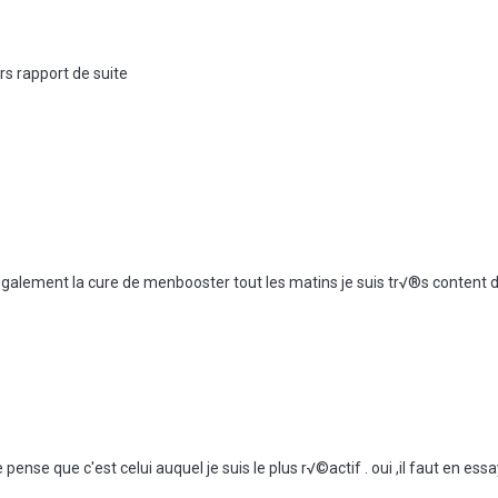
urs rapport de suite
©galement la cure de menbooster tout les matins je suis tr√®s content d
pense que c'est celui auquel je suis le plus r√©actif . oui ,il faut en es