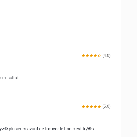
(4.0)
u resultat
(5.0)
say√© plusieurs avant de trouver le bon c'est tr√®s