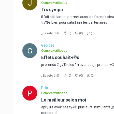
J
Compra verificada
trs sympa
il fait stilulant et permet aussi de faire plusie
tr√®s bien pour satisfaire les partenaires
¿Es esto útil?
0
0
0
Georges
G
Compra verificada
Effets souhait√©s
je prends 2 g√©lules 1h avant et je prends √
¿Es esto útil?
0
0
0
Polo
P
Compra verificada
Le meilleur selon moi
apr√®s avoir essay√© plusieurs stimulants ,je 
personnel