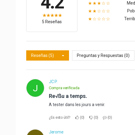
4.2
Med
★★★☆☆
Pob
★★☆☆☆
Terrib
★☆☆☆☆
5 Reseñas
Reseñas (5)
Preguntas y Respuestas (0)
JC P.
J
Compra verificada
Re√ßu a temps.
A tester dans les jours a venir.
¿Es esto útil?
0
0
0
Jerome