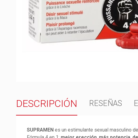
DESCRIPCIÓN
RESEÑAS
SUPRAMEN
es un estimulante sexual masculino de 
Fórmula 4 en 1:
mejor erección
,
más potencia
,
de