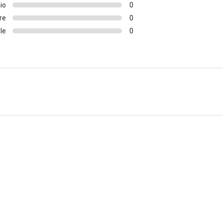
io
0
re
0
le
0