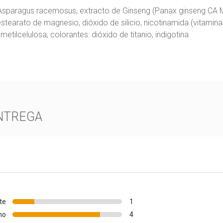
Asparagus racemosus, extracto de Ginseng (Panax ginseng CA Me
stearato de magnesio, dióxido de silicio, nicotinamida (vitamina 
metilcelulosa, colorantes: dióxido de titanio, indigotina
NTREGA
te
1
no
4