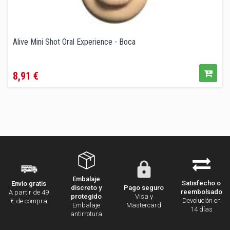
Alive Mini Shot Oral Experience - Boca
Precio
8,91 €
Embalaje
Satisfecho o
Envío gratis
discreto y
Pago seguro
reembolsado
A partir de 49
protegido
Visa y
Devolución en
€ de compra
Embalaje
Mastercard
14 días
antirrotura