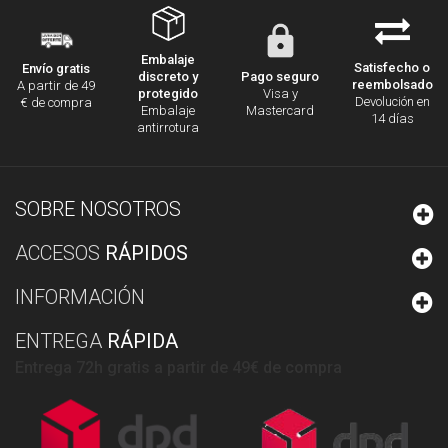
Embalaje
Satisfecho o
Envío gratis
discreto y
Pago seguro
reembolsado
A partir de 49
protegido
Visa y
Devolución en
€ de compra
Embalaje
Mastercard
14 días
antirrotura
SOBRE NOSOTROS
ACCESOS
RÁPIDOS
INFORMACIÓN
ENTREGA
RÁPIDA
Entrega 72h gratis a partir de 49€ de compra