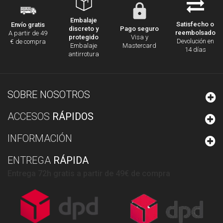
Embalaje
Satisfecho o
Envío gratis
discreto y
Pago seguro
reembolsado
A partir de 49
protegido
Visa y
Devolución en
€ de compra
Embalaje
Mastercard
14 días
antirrotura
SOBRE NOSOTROS
ACCESOS
RÁPIDOS
INFORMACIÓN
ENTREGA
RÁPIDA
Entrega 72h gratis a partir de 49€ de compra