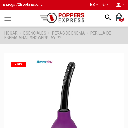
person
ES
€
Entrega 72h toda España
Navegación
☰

0
de
palanca
HOGAR
ESENCIALES
PERAS DE ENEMA
PERILLA DE
ENEMA ANAL SHOWERPLAY P2
-10%