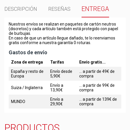
ENTREGA
DESCRIPCIÓN
RESEÑAS
Nuestros envíos se realizan en paquetes de cartón neutros
(discretos) y cada artículo también está protegido con papel
de burbujas.
En caso de que un artículo llegue dañado, te lo reenviamos
gratis conforme a nuestra garantía 0 roturas.
Gastos de envío
Zona de entrega
Tarifas
Envío gratis...
España y resto de
Envío desde
... a partir de 49€ de
Europa
5,90€
compra
Envío a
... a partir de 99€ de
Suiza / Inglaterra
13,90€
compra
Envío a
... a partir de 139€ de
MUNDO
29,90€
compra
PRODUCTOS