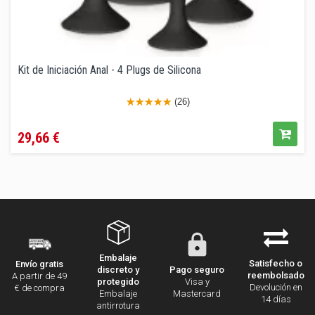
Kit de Iniciación Anal - 4 Plugs de Silicona
(26)
Precio
29,66 €
Embalaje
Satisfecho o
Envío gratis
discreto y
Pago seguro
reembolsado
A partir de 49
protegido
Visa y
Devolución en
€ de compra
Embalaje
Mastercard
14 días
antirrotura