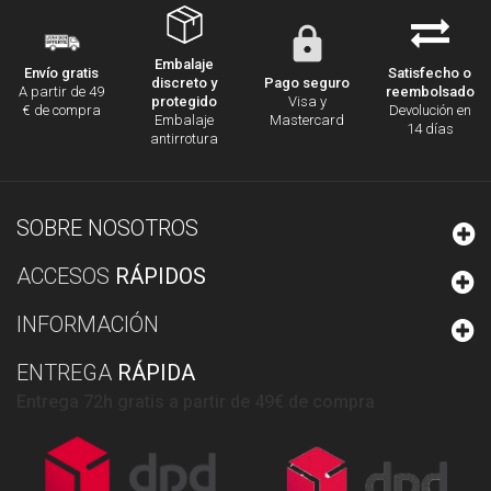
Embalaje
Satisfecho o
Envío gratis
discreto y
Pago seguro
reembolsado
A partir de 49
protegido
Visa y
Devolución en
€ de compra
Embalaje
Mastercard
14 días
antirrotura
SOBRE NOSOTROS
ACCESOS
RÁPIDOS
INFORMACIÓN
ENTREGA
RÁPIDA
Entrega 72h gratis a partir de 49€ de compra