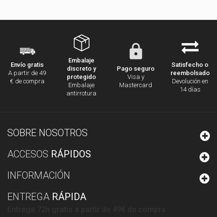
Embalaje
Satisfecho o
Envío gratis
discreto y
Pago seguro
reembolsado
A partir de 49
protegido
Visa y
Devolución en
€ de compra
Embalaje
Mastercard
14 días
antirrotura
SOBRE NOSOTROS
ACCESOS
RÁPIDOS
INFORMACIÓN
ENTREGA
RÁPIDA
Entrega 72h gratis a partir de 49€ de compra