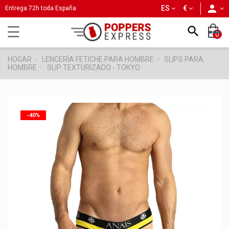
person
ES
€
Entrega 72h toda España
Navegación
☰

0
de
palanca
HOGAR
LENCERÍA FETICHE PARA HOMBRE
SLIPS PARA
HOMBRE
SLIP TEXTURIZADO - TOKYO
-40%