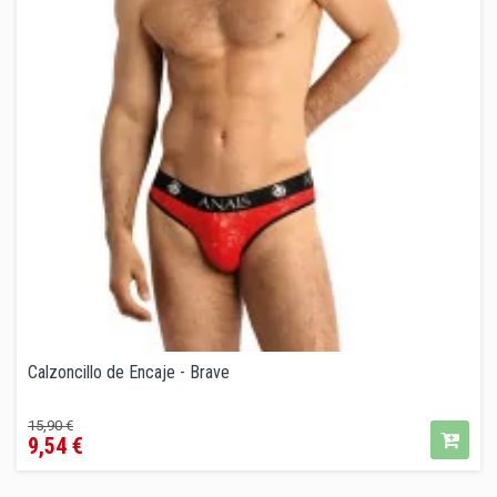
Calzoncillo de Encaje - Brave
Precio
Precio
15,90 €
9,54 €
regular