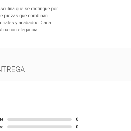
sculina que se distingue por
ce piezas que combinan
teriales y acabados. Cada
lina con elegancia.
NTREGA
te
0
no
0