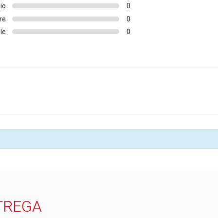
io
0
re
0
le
0
TREGA