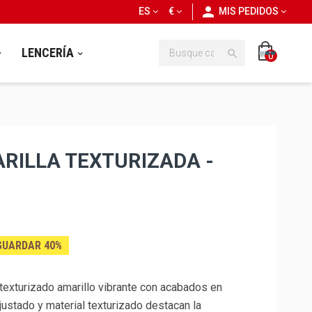
personn
ES
€
MIS PEDIDOS
LENCERÍA

0
RILLA TEXTURIZADA -
GUARDAR 40%
texturizado amarillo vibrante con acabados en
justado y material texturizado destacan la