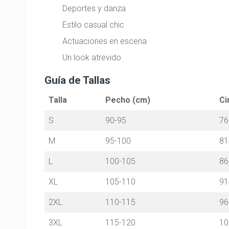
Deportes y danza
Estilo casual chic
Actuaciones en escena
Un look atrevido
Guía de Tallas
Talla
Pecho (cm)
Ci
S
90-95
76
M
95-100
81
L
100-105
86
XL
105-110
91
2XL
110-115
96
3XL
115-120
10