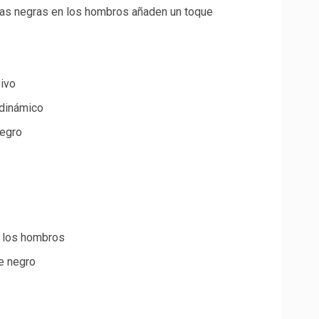
ndas negras en los hombros añaden un toque
sivo
y dinámico
negro
n los hombros
e negro